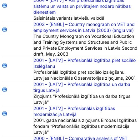
2004 – [LATV] – Par profesionālās izglītības
sistēmu un valsts un privātajiem nodarbinātības
dienestiem
Saīsinātais variants latviešu valodā
2003 – [ENGL] – Country monograph on VET and
employment services in Latvia (2003) (angļu val)
The Country Monograph on Vocational Education
and Training Systems and Structures and Public
and Private Employment Services in Latvia Second
draft, May, 2003
2001 – [LATV] – Profesionālā izglītība pret sociālo
izslēgšanu
Profesionālā izglītība pret sociālo izslēgšanu.
Latvijas Nacionālās Observatorijas ziņojums, 2001
2001 – [LATV] – Profesionālā izglītība un darba
tirgus Latvijā
Ziņojums “Profesionālā izglītība un darba tirgus
Latvijā”
2001 – [LATV] – Profesionālās izglītības
modernizācija Latvijā
2001. gada nacionālais ziņojums Eiropas Izglītības
fondam “Profesionālās izglītības modernizācija
Latvijā”
2000 – [ENGL] – Comparative analysis of VET