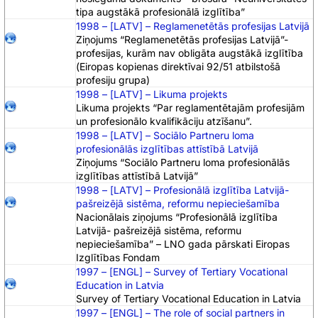
tipa augstākā profesionālā izglītība”
1998 – [LATV] – Reglamenetētās profesijas Latvijā
Ziņojums “Reglamenetētās profesijas Latvijā”-
profesijas, kurām nav obligāta augstākā izglītība
(Eiropas kopienas direktīvai 92/51 atbilstošā
profesiju grupa)
1998 – [LATV] – Likuma projekts
Likuma projekts “Par reglamentētajām profesijām
un profesionālo kvalifikāciju atzīšanu”.
1998 – [LATV] – Sociālo Partneru loma
profesionālās izglītības attīstībā Latvijā
Ziņojums “Sociālo Partneru loma profesionālās
izglītības attīstībā Latvijā”
1998 – [LATV] – Profesionālā izglītība Latvijā-
pašreizējā sistēma, reformu nepieciešamība
Nacionālais ziņojums “Profesionālā izglītība
Latvijā- pašreizējā sistēma, reformu
nepieciešamība” – LNO gada pārskati Eiropas
Izglītības Fondam
1997 – [ENGL] – Survey of Tertiary Vocational
Education in Latvia
Survey of Tertiary Vocational Education in Latvia
1997 – [ENGL] – The role of social partners in