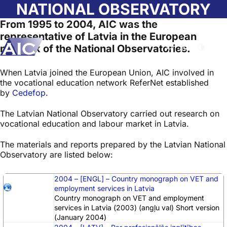
Skip to main content
NATIONAL OBSERVATORY
From 1995 to 2004, AIC was the
representative of Latvia in the European
network of the National Observatories.
Atvērt meklēša
Nomainīt b
Nomain
Home
➝
About AIC
➝
National Observatory
When Latvia joined the European Union, AIC involved in
the vocational education network ReferNet established
by
Cedefop
.
The Latvian National Observatory carried out research on
vocational education and labour market in Latvia.
The materials and reports prepared by the Latvian National
Observatory are listed below:
2004 – [ENGL] – Country monograph on VET and
employment services in Latvia
Country monograph on VET and employment
services in Latvia (2003) (angļu val) Short version
(January 2004)