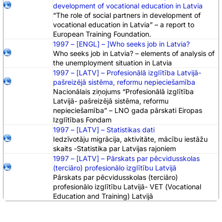
development of vocational education in Latvia
“The role of social partners in development of
vocational education in Latvia” – a report to
European Training Foundation.
1997 – [ENGL] – ]Who seeks job in Latvia?
Who seeks job in Latvia? – elements of analysis of
the unemployment situation in Latvia
1997 – [LATV] – Profesionālā izglītība Latvijā-
pašreizējā sistēma, reformu nepieciešamība
Nacionālais ziņojums “Profesionālā izglītība
Latvijā- pašreizējā sistēma, reformu
nepieciešamība” – LNO gada pārskati Eiropas
Izglītības Fondam
1997 – [LATV] – Statistikas dati
Iedzīvotāju migrācija, aktivitāte, mācību iestāžu
skaits -Statistika par Latvijas rajoniem
1997 – [LATV] – Pārskats par pēcvidusskolas
(terciāro) profesionālo izglītību Latvijā
Pārskats par pēcvidusskolas (terciāro)
profesionālo izglītību Latvijā- VET (Vocational
Education and Training) Latvijā