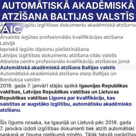
Skip to main content
AUTOMĀTISKĀ AKADĒMISKĀ
ATZĪŠANA BALTIJAS VALSTĪS
Ārvalstīs iegūtu izglītības dokumentu akadēmiskā atzīšana
Atvērt meklēša
Nomainīt b
Nomain
Latvijā
Ārvalstīs iegūtas profesionālās kvalifikācijas atzīšana
Sākumlapa
➝
Diplomatzīšana
➝
Automātiskā akadēmiskā atzīšana Baltijas val
Latvijā
Iepriekš iegūto diplomu pielīdzināšana
Latvijas izglītības dokumentu atzīšana citās valstīs
Atbalsta centrs profesionālo kvalifikāciju atzīšanas jomā
Automātiskā akadēmiskā atzīšana Baltijas valstīs
Automātiskā akadēmiskā atzīšana starp Baltijas un
Beniluksa valstīm
2019. gada 7. janvārī stājās spēkā
Igaunijas Republikas
valdības, Latvijas Republikas valdības un Lietuvas
Republikas valdības
Līgums par kvalifikāciju, kas
saistītas ar augstāko izglītību, automātisku akadēmisko
atzīšanu
.
Šis līgums nosaka, ka Igaunijā un Lietuvā pēc 2019. gada
7. janvāra izdoti izglītības dokumenti tiek atzīti automātiski
saskaņā ar līguma pielikumā minēto. Tālāk tabulā parādītas