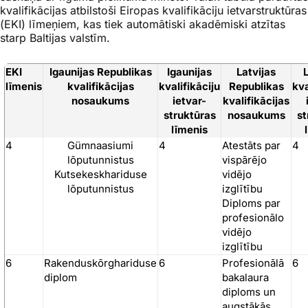
kvalifikācijas atbilstoši Eiropas kvalifikāciju ietvarstruktūras
(EKI) līmeņiem, kas tiek automātiski akadēmiski atzītas
starp Baltijas valstīm.
EKI
Igaunijas Republikas
Igaunijas
Latvijas
līmenis
kvalifikācijas
kvalifikāciju
Republikas
kva
nosaukums
ietvar-
kvalifikācijas
struktūras
nosaukums
st
līmenis
4
Gümnaasiumi
4
Atestāts par
4
lõputunnistus
vispārējo
Kutsekeskhariduse
vidējo
lõputunnistus
izglītību
Diploms par
profesionālo
vidējo
izglītību
6
Rakenduskõrghariduse
6
Profesionālā
6
diplom
bakalaura
diploms un
augstākās