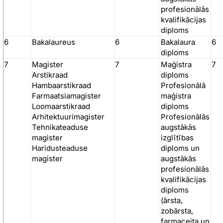
profesionālās
kvalifikācijas
diploms
6
Bakalaureus
6
Bakalaura
6
diploms
7
Magister
7
Maģistra
7
Arstikraad
diploms
Hambaarstikraad
Profesionālā
Farmaatsiamagister
maģistra
Loomaarstikraad
diploms
Arhitektuurimagister
Profesionālās
Tehnikateaduse
augstākās
magister
izglītības
Haridusteaduse
diploms un
magister
augstākās
profesionālās
kvalifikācijas
diploms
(ārsta,
zobārsta,
farmaceita un