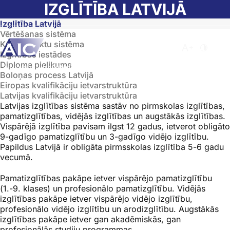
Skip to main content
IZGLĪTĪBA LATVIJĀ
Izglītība Latvijā
Vērtēšanas sistēma
Kredītpunktu sistēma
Atvērt meklēša
Nomainīt b
Nomain
Izglītības iestādes
Diploma pielikums
Sākumlapa
➝
Izglītība Latvijā
Boloņas process Latvijā
Eiropas kvalifikāciju ietvarstruktūra
Latvijas kvalifikāciju ietvarstruktūra
Latvijas izglītības sistēma sastāv no pirmskolas izglītības,
pamatizglītības, vidējās izglītības un augstākās izglītības.
Vispārējā izglītība pavisam ilgst 12 gadus, ietverot obligāto
9-gadīgo pamatizglītību un 3-gadīgo vidējo izglītību.
Papildus Latvijā ir obligāta pirmsskolas izglītība 5-6 gadu
vecumā.
Pamatizglītības pakāpe ietver vispārējo pamatizglītību
(1.-9. klases) un profesionālo pamatizglītību. Vidējās
izglītības pakāpe ietver vispārējo vidējo izglītību,
profesionālo vidējo izglītību un arodizglītību. Augstākās
izglītības pakāpe ietver gan akadēmiskās, gan
profesionālās studiju programmas.