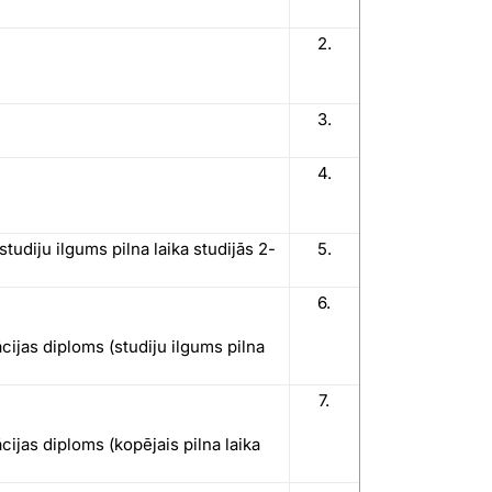
2.
3.
4.
tudiju ilgums pilna laika studijās 2-
5.
6.
cijas diploms (studiju ilgums pilna
7.
cijas diploms (kopējais pilna laika