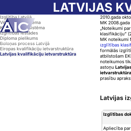
Skip to main content
LATVIJAS K
Izglītība Latvijā
2010.gada oktob
Vērtēšanas sistēma
MK 2008.gada 
Kredītpunktu sistēma
„Noteikumi par 
Izglītības iestādes
klasifikāciju” (
Diploma pielikums
MK noteikumi N
Sākumlapa
➝
Izglītība Latvijā
➝
Latvijas kvalifikāciju ietvarstruktūra
Boloņas process Latvijā
izglītības klasi
Eiropas kvalifikāciju ietvarstruktūra
formālās izglī
Latvijas kvalifikāciju ietvarstruktūra
atbilstošam EK
noteikumos tika
astoņu
Latvija
ietvarstruktūr
prasību apraks
Latvijas iz
Izglītības do
Apliecība par