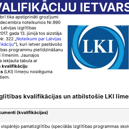
VALIFIKĀCIJU IETVA
rī tika apstiprināti grozījumi
decembra noteikumos Nr.990
PAR AIC
IZGLĪTĪBA LA
Latvijas izglītības
2017. gada 13. jūnijā tos aizstāja
r. 322 „
Noteikumi par Latvijas
fikāciju
”), kuri ietver pastāvošo
tības programmu pielīdzināšanu
I līmenim. Jaunajos
 iekļauta tabula ar
s kvalifikāciju
as
(LKI) līmeņu noslēguma
tiem.
glītības kvalifikācijas un atbilstošie LKI līme
kumenti (kvalifikācijas)
 vispārējo pamatizglītību (speciālās izglītības programmas sko