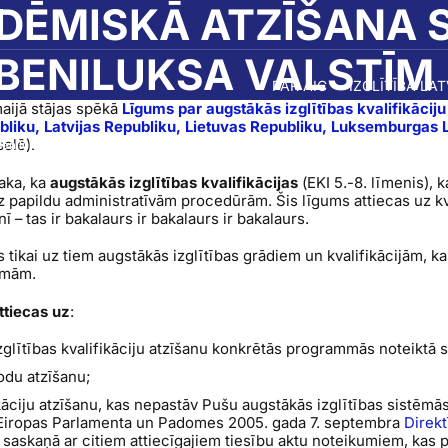
ĒMISKĀ ATZĪŠANA S
BENILUKSA VALSTĪM
PAR AIC
IZGLĪTĪBA LA
maijā stājas spēkā
Līgums par augstākās izglītības kvalifikāciju
bliku, Latvijas Republiku, Lietuvas Republiku, Luksemburgas Li
selē).
Beniluksa valstīm
aka, ka
augstākās izglītības kvalifikācijas
(EKI 5.-8. līmenis), k
z papildu administratīvām procedūrām. Šis līgums attiecas uz kv
ī – tas ir bakalaurs ir bakalaurs ir bakalaurs.
 tikai uz tiem augstākās izglītības grādiem un kvalifikācijām, kas
tēmām.
ttiecas uz
:
zglītības kvalifikāciju atzīšanu konkrētās programmās noteiktā s
iodu atzīšanu;
kāciju atzīšanu, kas nepastāv Pušu augstākās izglītības sistēmās
 Eiropas Parlamenta un Padomes 2005. gada 7. septembra
Direkt
 saskaņā ar citiem attiecīgajiem tiesību aktu noteikumiem, kas 