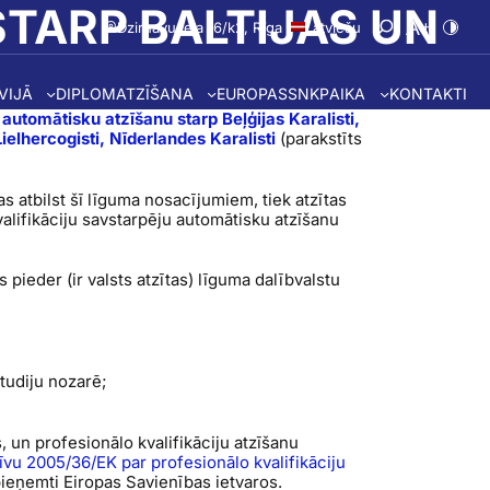
TARP BALTIJAS UN
Dzirnavu iela 16/k2, Rīga
Latviešu
Atvērt meklē
Nomainīt 
Nomai
TVIJĀ
DIPLOMATZĪŠANA
EUROPASS
NKP
AIKA
KONTAKTI
 automātisku atzīšanu starp Beļģijas Karalisti,
elhercogisti, Nīderlandes Karalisti
(parakstīts
as atbilst šī līguma nosacījumiem, tiek atzītas
alifikāciju savstarpēju automātisku atzīšanu
 pieder (ir valsts atzītas) līguma dalībvalstu
tudiju nozarē;
, un profesionālo kvalifikāciju atzīšanu
īvu 2005/36/EK par profesionālo kvalifikāciju
pieņemti Eiropas Savienības ietvaros.