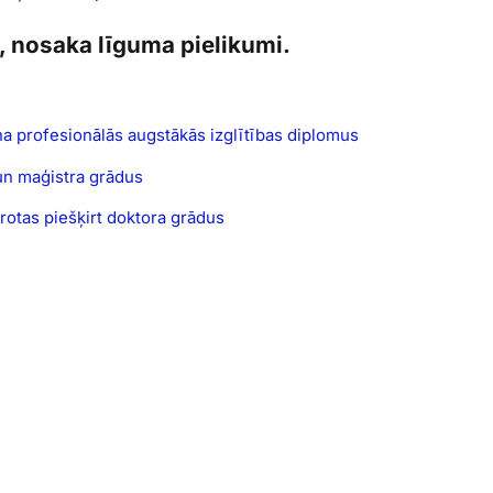
s, nosaka līguma pielikumi.
ņa profesionālās augstākās izglītības diplomus
 un maģistra grādus
arotas piešķirt doktora grādus