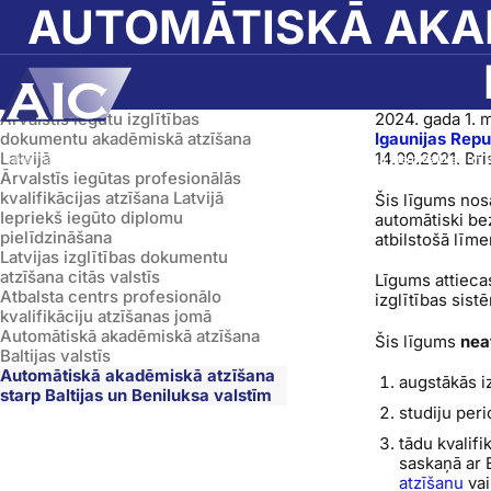
Skip to main content
AUTOMĀTISKĀ AKAD
Ārvalstīs iegūtu izglītības
2024. gada 1. 
dokumentu akadēmiskā atzīšana
Igaunijas Repu
Latvijā
14.09.2021. Bri
Sākumlapa
➝
Diplomatzīšana
➝
Automātiskā akadēmiskā atzīšana starp Baltijas un 
Ārvalstīs iegūtas profesionālās
kvalifikācijas atzīšana Latvijā
Šis līgums nos
Iepriekš iegūto diplomu
automātiski be
pielīdzināšana
atbilstošā līmen
Latvijas izglītības dokumentu
atzīšana citās valstīs
Līgums attiecas
Atbalsta centrs profesionālo
izglītības sis
kvalifikāciju atzīšanas jomā
Automātiskā akadēmiskā atzīšana
Šis līgums
nea
Baltijas valstīs
Automātiskā akadēmiskā atzīšana
augstākās i
starp Baltijas un Beniluksa valstīm
studiju per
tādu kvalifi
saskaņā ar
atzīšanu
vai