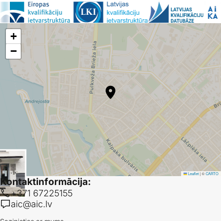
Kvalifikāciju automātiskās atzīšanas atbalsts augstākās izglītības
iestādēs
1.08.2025.-31.07.2027.
+
−
DIGI-AR projekts
• Noslēdzies
Digitālie rīki automātiskās atzīšanas ieviešanai
2023-2025
OCTRA 2 projekts
• Noslēdzies
Tiešsaistes kursu katalogi un datubāzes caurskatāmībai un atzīšanai 2
01.01.2023.-31.12.2025.
Leaflet
|
©
CARTO
Kontaktinformācija:
+371 67225155
aic@aic.lv
ARAQUA projekts
• Noslēdzies