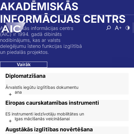
Skip to main content
AKADĒMISKĀS
INFORMĀCIJAS CENTRS
Akadēmiskās informācijas centrs
Atvērt mek
Nomainī
No
(AIC) ir 1994. gadā dibināts
nodibinājums, kas ar valsts
deleģējumu īsteno funkcijas izglītībā
un piedalās projektos.
Vairāk
Diplomatzīšana
Ārvalstīs iegūtu izglītības dokumentu
atzīšana
+
Eiropas caurskatamības instrumenti
ES instrumenti iedzīvotāju mobilitātes un
mūžilgas mācīšanās veicināšanai
+
Augstākās izglītības novērtēšana