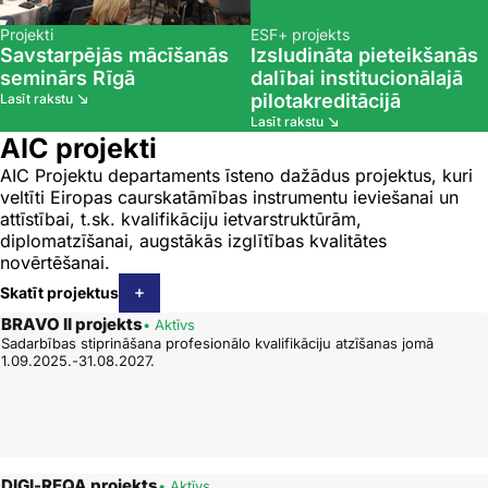
Projekti
ESF+ projekts
Savstarpējās mācīšanās
Izsludināta pieteikšanās
seminārs Rīgā
dalībai institucionālajā
pilotakreditācijā
Lasīt rakstu
Lasīt rakstu
AIC projekti
AIC Projektu departaments īsteno dažādus projektus, kuri
veltīti Eiropas caurskatāmības instrumentu ieviešanai un
attīstībai, t.sk. kvalifikāciju ietvarstruktūrām,
diplomatzīšanai, augstākās izglītības kvalitātes
novērtēšanai.
Skatīt projektus
BRAVO II projekts
• Aktīvs
Sadarbības stiprināšana profesionālo kvalifikāciju atzīšanas jomā
1.09.2025.-31.08.2027.
DIGI-REQA projekts
• Aktīvs