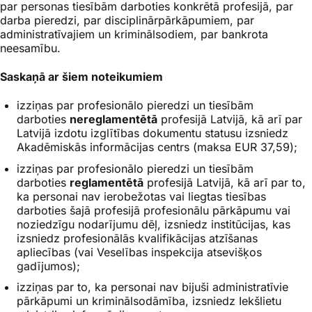
par personas tiesībām darboties konkrētā profesijā, par
darba pieredzi, par disciplinārpārkāpumiem, par
administratīvajiem un kriminālsodiem, par bankrota
neesamību.
Saskaņā ar šiem noteikumiem
izziņas par profesionālo pieredzi un tiesībām
darboties
nereglamentētā
profesijā Latvijā, kā arī par
Latvijā izdotu izglītības dokumentu statusu izsniedz
Akadēmiskās informācijas centrs (maksa EUR 37,59);
izziņas par profesionālo pieredzi un tiesībām
darboties
reglamentētā
profesijā Latvijā, kā arī par to,
ka personai nav ierobežotas vai liegtas tiesības
darboties šajā profesijā profesionālu pārkāpumu vai
noziedzīgu nodarījumu dēļ, izsniedz institūcijas, kas
izsniedz profesionālās kvalifikācijas atzīšanas
apliecības (vai Veselības inspekcija atsevišķos
gadījumos);
izziņas par to, ka personai nav bijuši administratīvie
pārkāpumi un kriminālsodāmība, izsniedz Iekšlietu