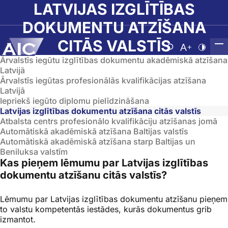
Skip to main content
LATVIJAS IZGLĪTĪBAS
DOKUMENTU ATZĪŠANA
CITĀS VALSTĪS
Atvērt meklēša
Nomainīt b
Nomain
Ārvalstīs iegūtu izglītības dokumentu akadēmiskā atzīšana
Sākumlapa
➝
Diplomatzīšana
➝
Latvijas izglītības dokumentu atzīšana citās v
Latvijā
Ārvalstīs iegūtas profesionālās kvalifikācijas atzīšana
Latvijā
Iepriekš iegūto diplomu pielīdzināšana
Latvijas izglītības dokumentu atzīšana citās valstīs
Atbalsta centrs profesionālo kvalifikāciju atzīšanas jomā
Automātiskā akadēmiskā atzīšana Baltijas valstīs
Automātiskā akadēmiskā atzīšana starp Baltijas un
Beniluksa valstīm
Kas pieņem lēmumu par Latvijas izglītības
dokumentu atzīšanu citās valstīs?
Lēmumu par Latvijas izglītības dokumentu atzīšanu pieņem
to valstu kompetentās iestādes, kurās dokumentus grib
izmantot.