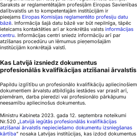
Saraksts ar reglamentētajām profesijām Eiropas Savienības
dalībvalstīs un to kompetentajām institūcijām ir
pieejams
Eiropas Komisijas reglamentēto profesiju datu
bāzē
. Informācija šajā datu bāzē var būt nepilnīga, tāpēc
ieteicams kontaktēties arī ar konkrētās valsts
informācijas
centru
. Informācijas centri sniedz informāciju arī par
atzīšanas procedūru un lēmumus pieņemošajām
institūcijām konkrētajā valstī.
Kas Latvijā izsniedz dokumentus
profesionālās kvalifikācijas atzīšanai ārvalstīs
Papildu izglītību un profesionālo kvalifikāciju apliecinošiem
dokumentiem ārvalstu atbildīgās iestādes var prasīt arī,
piemēram, darba pieredzi vai profesionālo pārkāpumu
neesamību apliecinošus dokumentus.
Ministru Kabineta 2023. gada 12. septembra noteikumi
Nr.520 „
Latvijā iegūtās profesionālās kvalifikācijas
atzīšanai ārvalstīs nepieciešamo dokumentu izsniegšanas
kārtība
” nosaka Latvijas institūcijas, kas izdod dokumentus