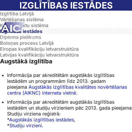
Skip to main content
IZGLĪTĪBAS IESTĀDES
Izglītība Latvijā
Vērtēšanas sistēma
Kredītpunktu sistēma
Atvērt meklēša
Nomainīt b
Nomain
Izglītības iestādes
Diploma pielikums
Sākumlapa
➝
Izglītība Latvijā
➝
Izglītības iestādes
Boloņas process Latvijā
Eiropas kvalifikāciju ietvarstruktūra
Latvijas kvalifikāciju ietvarstruktūra
Augstākā izglītība
Informācija par akreditētām augstākās izglītības
iestādēm un programmām līdz 2013. gadam
pieejama
Augstākās izglītības kvalitātes novērtēšanas
centra (AIKNC) interneta vietnē
.
Informācija par akreditētām augstākās izglītības
iestādēm un studiju virzieniem pēc 2013. gada pieejama
Studiju virziena reģistrā:
*
Augstākās izglītības iestādes
,
*
Studiju virzieni
.