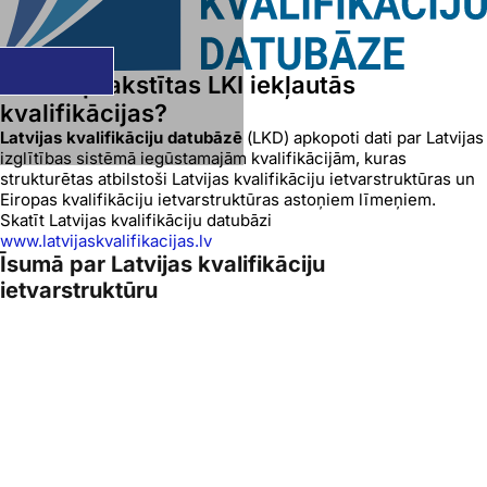
Kur ir aprakstītas LKI iekļautās
kvalifikācijas?
Latvijas kvalifikāciju datubāzē
(LKD) apkopoti dati par Latvijas
izglītības sistēmā iegūstamajām kvalifikācijām, kuras
strukturētas atbilstoši Latvijas kvalifikāciju ietvarstruktūras un
Eiropas kvalifikāciju ietvarstruktūras astoņiem līmeņiem.
Skatīt Latvijas kvalifikāciju datubāzi
www.latvijaskvalifikacijas.lv
Īsumā par Latvijas kvalifikāciju
ietvarstruktūru