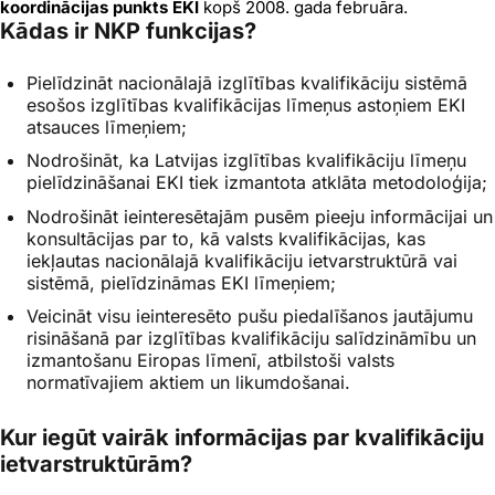
koordinācijas punkts EKI
kopš 2008. gada februāra.
Kādas ir NKP funkcijas?
Pielīdzināt nacionālajā izglītības kvalifikāciju sistēmā
esošos izglītības kvalifikācijas līmeņus astoņiem EKI
atsauces līmeņiem;
Nodrošināt, ka Latvijas izglītības kvalifikāciju līmeņu
pielīdzināšanai EKI tiek izmantota atklāta metodoloģija;
Nodrošināt ieinteresētajām pusēm pieeju informācijai un
konsultācijas par to, kā valsts kvalifikācijas, kas
iekļautas nacionālajā kvalifikāciju ietvarstruktūrā vai
sistēmā, pielīdzināmas EKI līmeņiem;
Veicināt visu ieinteresēto pušu piedalīšanos jautājumu
risināšanā par izglītības kvalifikāciju salīdzināmību un
izmantošanu Eiropas līmenī, atbilstoši valsts
normatīvajiem aktiem un likumdošanai.
Kur iegūt vairāk informācijas par kvalifikāciju
ietvarstruktūrām?