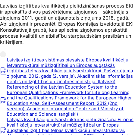
Latvijas izglītības kvalifikāciju pielīdzināšanas process EKI
ir aprakstīts divos pašvērtējuma ziņojumos – sākotnējais
ziņojums 2011. gadā un atjaunotais ziņojums 2018. gadā.
Abi ziņojumi ir prezentēti Eiropas Komisijas izveidotajā EKI
Konsultatīvajā grupā, kas apliecina ziņojumos aprakstītā
procesa kvalitāti un atbilstību starptautiskām prasībām un
kritērijiem.
Latvijas izglītības sistēmas piesaiste Eiropas kvalifikāciju
ietvarstruktūrai mūžizglītībai un Eiropas augstākās
izglītības telpas kvalifikāciju ietvarstruktūrai. Pašvērtējuma
ziņojums. 2012. gads (2. versija). Akadēmiskās informācijas
centrs un Izglītības un zinātnes ministrija. (latviski)
Referencing of the Latvian Education System to the
European Qualifications Framework for Lifelong Learning
and the Qualifications Framework for the European Higher
Education Area. Self-Assessment Report. 2012 (2nd
version). Academic Information Centre and Ministry of
Education and Science. (angliski)
Latvijas kvalifikāciju ietvarstruktūras pielīdzināšana Eiropas
kvalifikāciju ietvarstruktūrai mūžizglītībai un Eiropas
augstākās izglītības telpas kvalifikāciju ietvarstruktūrai.