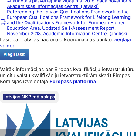
Atjaunotais pašvērtējuma ziņojums. 2018. gada novembris.
Akadēmiskās informācijas centrs. (latviski)
Referencing the Latvian Qualifications Framework to the
European Qualifications Framework for Lifelong Learning
and the Qualifications Framework for European Higher
Education Area. Updated Self-Assessment Report.
November 2018. Academic Information Centre. (angliski)
Lasīt par Latvijas nacionālo koordinācijas punktu
vieglajā
valodā
.
Vairāk informācijas par Eiropas kvalifikāciju ietvarstruktūru
un citu valstu kvalifikāciju ietvarstruktūrām skatīt Eiropas
Komisijas izveidotajā
Europass
platformā
.
Latvijas NKP mājaslapa