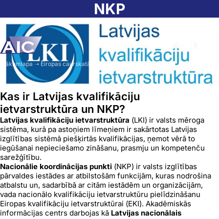
Skip to main content
NKP
Atvērt meklēša
Nomainīt b
Nomain
Sākumlapa
➝
Eiropas caurskatāmības instrumenti
➝
NKP
Kas ir Latvijas kvalifikāciju
ietvarstruktūra un NKP?
Latvijas kvalifikāciju ietvarstruktūra
(LKI) ir valsts mēroga
sistēma, kurā pa astoņiem līmeņiem ir sakārtotas Latvijas
izglītības sistēmā piešķirtās kvalifikācijas, ņemot vērā to
iegūšanai nepieciešamo zināšanu, prasmju un kompetenču
sarežģītību.
Nacionālie koordinācijas punkti
(NKP) ir valsts izglītības
pārvaldes iestādes ar atbilstošām funkcijām, kuras nodrošina
atbalstu un, sadarbībā ar citām iestādēm un organizācijām,
vada nacionālo kvalifikāciju ietvarstruktūru pielīdzināšanu
Eiropas kvalifikāciju ietvarstruktūrai (EKI). Akadēmiskās
informācijas centrs darbojas kā
Latvijas nacionālais