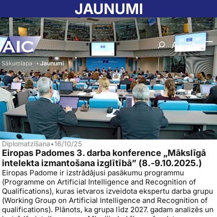
Skip to main content
JAUNUMI
Atvērt meklēša
Nomainīt b
Nomain
Sākumlapa
➝
Jaunumi
Diplomatzīšana
•
16/10/25
Eiropas Padomes 3. darba konference „Mākslīgā
intelekta izmantošana izglītībā” (8.-9.10.2025.)
Eiropas Padome ir izstrādājusi pasākumu programmu
(
Programme on Artificial Intelligence and Recognition of
Qualifications
), kuras ietvaros izveidota ekspertu darba grupu
(
Working Group on Artificial Intelligence and Recognition of
qualifications
). Plānots, ka grupa līdz 2027. gadam analizēs un