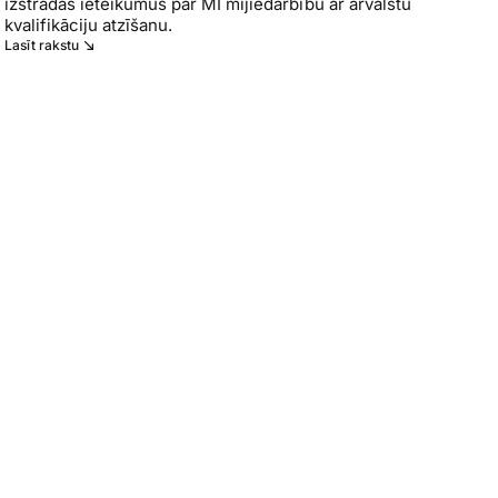
izstrādās ieteikumus par MI mijiedarbību ar ārvalstu
kvalifikāciju atzīšanu.
Lasīt rakstu