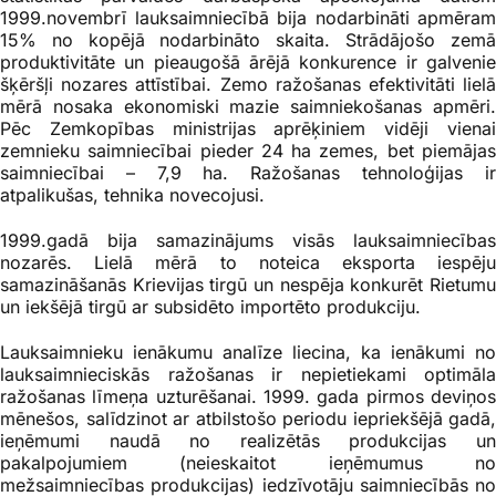
1999.novembrī lauksaimniecībā bija nodarbināti apmēram
15% no kopējā nodarbināto skaita. Strādājošo zemā
produktivitāte un pieaugošā ārējā konkurence ir galvenie
šķēršļi nozares attīstībai. Zemo ražošanas efektivitāti lielā
mērā nosaka ekonomiski mazie saimniekošanas apmēri.
Pēc Zemkopības ministrijas aprēķiniem vidēji vienai
zemnieku saimniecībai pieder 24 ha zemes, bet piemājas
saimniecībai – 7,9 ha. Ražošanas tehnoloģijas ir
atpalikušas, tehnika novecojusi.
1999.gadā bija samazinājums visās lauksaimniecības
nozarēs. Lielā mērā to noteica eksporta iespēju
samazināšanās Krievijas tirgū un nespēja konkurēt Rietumu
un iekšējā tirgū ar subsidēto importēto produkciju.
Lauksaimnieku ienākumu analīze liecina, ka ienākumi no
lauksaimnieciskās ražošanas ir nepietiekami optimāla
ražošanas līmeņa uzturēšanai. 1999. gada pirmos deviņos
mēnešos, salīdzinot ar atbilstošo periodu iepriekšējā gadā,
ieņēmumi naudā no realizētās produkcijas un
pakalpojumiem (neieskaitot ieņēmumus no
mežsaimniecības produkcijas) iedzīvotāju saimniecībās no