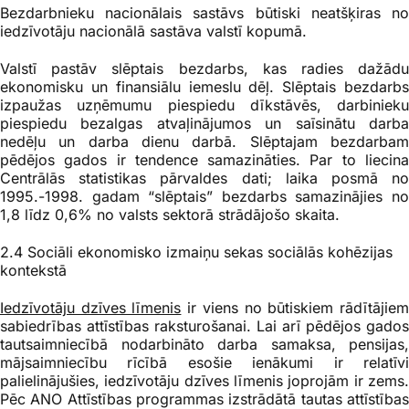
Bezdarbnieku nacionālais sastāvs būtiski neatšķiras no
iedzīvotāju nacionālā sastāva valstī kopumā.
Valstī pastāv slēptais bezdarbs, kas radies dažādu
ekonomisku un finansiālu iemeslu dēļ. Slēptais bezdarbs
izpaužas uzņēmumu piespiedu dīkstāvēs, darbinieku
piespiedu bezalgas atvaļinājumos un saīsinātu darba
nedēļu un darba dienu darbā. Slēptajam bezdarbam
pēdējos gados ir tendence samazināties. Par to liecina
Centrālās statistikas pārvaldes dati; laika posmā no
1995.-1998. gadam “slēptais” bezdarbs samazinājies no
1,8 līdz 0,6% no valsts sektorā strādājošo skaita.
2.4 Sociāli ekonomisko izmaiņu sekas
sociālās kohēzijas
kontekstā
Iedzīvotāju dzīves līmenis
ir viens no būtiskiem rādītājie
sabiedrības attīstības raksturošanai.
Lai arī pēdējos gados
tautsaimniecībā nodarbināto darba samaksa, pensijas,
mājsaimniecību rīcībā esošie ienākumi ir relatīvi
palielinājušies, iedzīvotāju dzīves līmenis joprojām ir zems.
Pēc ANO Attīstības programmas izstrādātā tautas attīstības