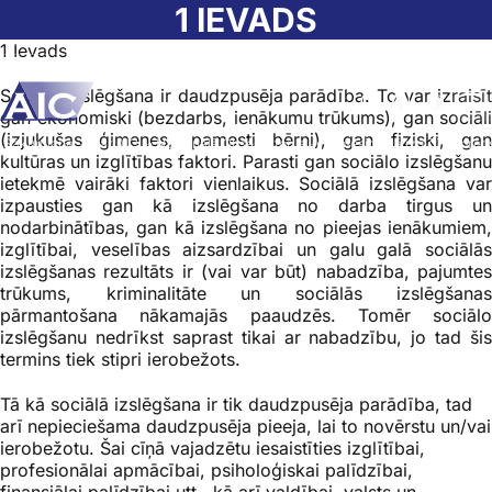
Skip to main content
1 IEVADS
1 Ievads
Sociālā izslēgšana ir daudzpusēja parādība. To var izraisīt
Atvērt meklēša
Nomainīt b
Nomain
gan ekonomiski (bezdarbs, ienākumu trūkums), gan sociāli
(izjukušas ģimenes, pamesti bērni), gan fiziski, gan
Sākumlapa
➝
Par AIC
➝
Nacionālā Observatorija
➝
Profesionālā izglītība pret
kultūras un izglītības faktori. Parasti gan sociālo izslēgšanu
ietekmē vairāki faktori vienlaikus. Sociālā izslēgšana var
izpausties gan kā izslēgšana no darba tirgus un
nodarbinātības, gan kā izslēgšana no pieejas ienākumiem,
izglītībai, veselības aizsardzībai un galu galā sociālās
izslēgšanas rezultāts ir (vai var būt) nabadzība, pajumtes
trūkums, kriminalitāte un sociālās izslēgšanas
pārmantošana nākamajās paaudzēs. Tomēr sociālo
izslēgšanu nedrīkst saprast tikai ar nabadzību, jo tad šis
termins tiek stipri ierobežots.
Tā kā sociālā izslēgšana ir tik daudzpusēja parādība, tad
arī nepieciešama daudzpusēja pieeja, lai to novērstu un/vai
ierobežotu. Šai cīņā vajadzētu iesaistīties izglītībai,
profesionālai apmācībai, psiholoģiskai palīdzībai,