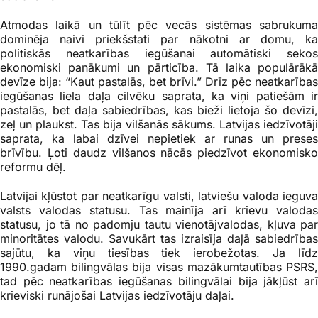
Atmodas laikā un tūlīt pēc vecās sistēmas sabrukuma
dominēja naivi priekšstati par nākotni ar domu, ka
politiskās neatkarības iegūšanai automātiski sekos
ekonomiski panākumi un pārticība. Tā laika populārākā
devīze bija: “Kaut pastalās, bet brīvi.” Drīz pēc neatkarības
iegūšanas liela daļa cilvēku saprata, ka viņi patiešām ir
pastalās, bet daļa sabiedrības, kas bieži lietoja šo devīzi,
zeļ un plaukst. Tas bija vilšanās sākums. Latvijas iedzīvotāji
saprata, ka labai dzīvei nepietiek ar runas un preses
brīvību. Ļoti daudz vilšanos nācās piedzīvot ekonomisko
reformu dēļ.
Latvijai kļūstot par neatkarīgu valsti, latviešu valoda ieguva
valsts valodas statusu. Tas mainīja arī krievu valodas
statusu, jo tā no padomju tautu vienotājvalodas, kļuva par
minoritātes valodu. Savukārt tas izraisīja daļā sabiedrības
sajūtu, ka viņu tiesības tiek ierobežotas. Ja līdz
1990.gadam bilingvālas bija visas mazākumtautības PSRS,
tad pēc neatkarības iegūšanas bilingvālai bija jākļūst arī
krieviski runājošai Latvijas iedzīvotāju daļai.