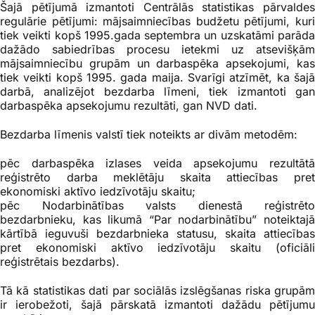
Šajā pētījumā izmantoti Centrālās statistikas pārvaldes
regulārie pētījumi: mājsaimniecības budžetu pētījumi, kuri
tiek veikti kopš 1995.gada septembra un uzskatāmi parāda
dažādo sabiedrības procesu ietekmi uz atsevišķām
mājsaimniecību grupām un darbaspēka apsekojumi, kas
tiek veikti kopš 1995. gada maija.
Svarīgi atzīmēt, ka šaj
darbā, analizējot bezdarba līmeni, tiek izmantoti gan
darbaspēka apsekojumu rezultāti, gan NVD dati.
Bezdarba līmenis valstī tiek noteikts ar divām metodēm:
pēc darbaspēka izlases veida apsekojumu rezultātā
reģistrēto darba meklētāju skaita attiecības pret
ekonomiski aktīvo iedzīvotāju skaitu;
pēc Nodarbinātības valsts dienestā reģistrēto
bezdarbnieku, kas likumā “Par nodarbinātību” noteiktajā
kārtībā ieguvuši bezdarbnieka statusu, skaita attiecības
pret ekonomiski aktīvo iedzīvotāju skaitu (oficiāli
reģistrētais bezdarbs).
Tā kā statistikas dati par sociālās izslēgšanas riska grupām
ir ierobežoti, šajā pārskatā izmantoti dažādu pētījumu