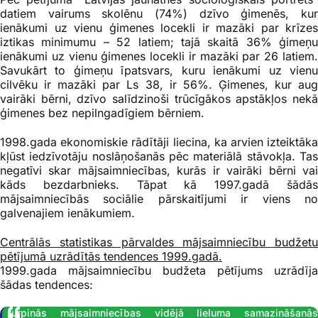
datiem vairums skolēnu (74%) dzīvo ģimenēs, kur
ienākumi uz vienu ģimenes locekli ir mazāki par krīzes
iztikas minimumu – 52 latiem; tajā skaitā 36% ģimeņu
ienākumi uz vienu ģimenes locekli ir mazāki par 26 latiem.
Savukārt to ģimeņu īpatsvars, kuru ienākumi uz vienu
cilvēku ir mazāki par Ls 38, ir 56%. Ģimenes, kur aug
vairāki bērni, dzīvo salīdzinoši trūcīgākos apstākļos nekā
ģimenes bez nepilngadīgiem bērniem.
1998.gada ekonomiskie rādītāji liecina, ka arvien izteiktāka
kļūst iedzīvotāju noslāņošanās pēc materiālā stāvokļa. Tas
negatīvi skar mājsaimniecības, kurās ir vairāki bērni vai
kāds bezdarbnieks. Tāpat kā 1997.gadā šādās
mājsaimniecībās sociālie pārskaitījumi ir viens no
galvenajiem ienākumiem.
Centrālās statistikas pārvaldes mājsaimniecību budžetu
pētījumā uzrādītās tendences 1999.gadā.
1999.gada mājsaimniecību budžeta pētījums uzrādīja
šādas tendences:
turpinās mājsaimniecības vidējā lieluma samazināšanās