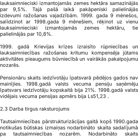
lauksaimnieciski izmantojamās zemes hektāra samazinājās
par 9,5%. Tajā pašā laikā pakāpeniski palielinājās
izdevumi ražošanas vajadzībām. 1999. gada 9 mēnešos,
salīdzinot ar 1998.gada 9 mēnešiem, rēķinot uz vienu
lauksaimnieciski izmantojamās zemes hektāru, tie
palielinājās par 10,8%.
1999. gadā Krievijas krīzes izraisīto rūpniecības un
lauksaimniecības ražošanas kritumu kompensēja jūtams
aktivitātes pieaugums būvniecībā un vairākās pakalpojumu
nozarēs.
Pensionāru skaits iedzīvotāju īpatsvarā pēdējos gados nav
mainījies. 1998.gadā valsts vecuma pensiju saņēmēju
īpatsvars iedzīvotāju kopskaitā bija 21%. 1998.gadā valsts
vidējais vecuma pensijas apmērs bija Ls51,23 .
2.3 Darba tirgus raksturojums
Tautsaimniecības pārstrukturizācijas gaitā kopš 1990.gada
notikušas būtiskas izmaiņas nodarbināto skaita sadalījumā
pa tautsaimniecības nozarēm. Nodarbināto skaits