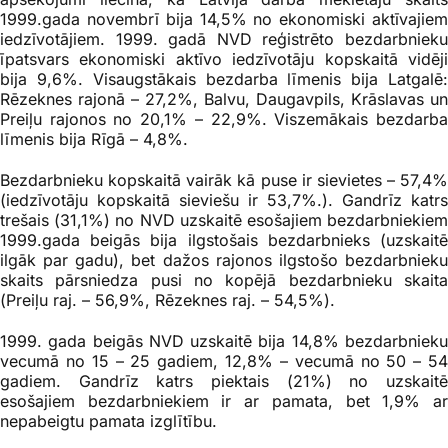
1999.gada novembrī bija 14,5% no ekonomiski aktīvajiem
iedzīvotājiem. 1999. gadā NVD reģistrēto bezdarbnieku
īpatsvars ekonomiski aktīvo iedzīvotāju kopskaitā vidēji
bija 9,6%. Visaugstākais bezdarba līmenis bija Latgalē:
Rēzeknes rajonā – 27,2%, Balvu, Daugavpils, Krāslavas un
Preiļu rajonos no 20,1% – 22,9%. Viszemākais bezdarba
līmenis bija Rīgā – 4,8%.
Bezdarbnieku kopskaitā vairāk kā puse ir sievietes – 57,4%
(iedzīvotāju kopskaitā sieviešu ir 53,7%.). Gandrīz katrs
trešais (31,1%) no NVD uzskaitē esošajiem bezdarbniekiem
1999.gada beigās bija ilgstošais bezdarbnieks (uzskaitē
ilgāk par gadu), bet dažos rajonos ilgstošo bezdarbnieku
skaits pārsniedza pusi no kopējā bezdarbnieku skaita
(Preiļu raj. – 56,9%, Rēzeknes raj. – 54,5%).
1999. gada beigās NVD uzskaitē bija 14,8% bezdarbnieku
vecumā no 15 – 25 gadiem, 12,8% – vecumā no 50 – 54
gadiem. Gandrīz katrs piektais (21%) no uzskaitē
esošajiem bezdarbniekiem ir ar pamata, bet 1,9% ar
nepabeigtu pamata izglītību.