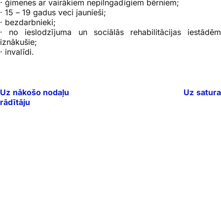
· ģimenes ar vairākiem nepilngadīgiem bērniem;
· 15 – 19 gadus veci jaunieši;
· bezdarbnieki;
· no ieslodzījuma un sociālās rehabilitācijas iestādēm
iznākušie;
· invalīdi.
Uz nākošo nodaļu
Uz satur
rādītāju