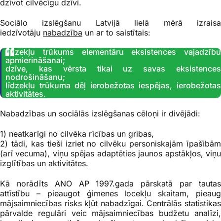
dzīvot cilvēcīgu dzīvi.
Sociālo izslēgšanu Latvijā lielā mērā izraisa
iedzīvotāju
nabadzība
un ar to saistītais:
līdzekļu trūkums elementāru eksistences vajadzību
apmierināšanai;
dzīve, kas vērsta tikai uz savas eksistences
nodrošināšanu;
līdzekļu trūkuma dēļ ierobežotas iespējas, ierobežotas
aktivitātes.
Nabadzības un sociālās izslēgšanas cēloņi ir divējādi:
1) neatkarīgi no cilvēka rīcības un gribas,
2) tādi, kas tieši izriet no cilvēku personiskajām īpašībām
(arī vecuma), viņu spējas adaptēties jaunos apstākļos, viņu
izglītības un aktivitātes.
Kā norādīts ANO AP 1997.gada pārskatā par tautas
attīstību – pieaugot ģimenes locekļu skaitam, pieaug
mājsaimniecības risks kļūt nabadzīgai. Centrālās statistikas
pārvalde regulāri veic mājsaimniecības budžetu analīzi,