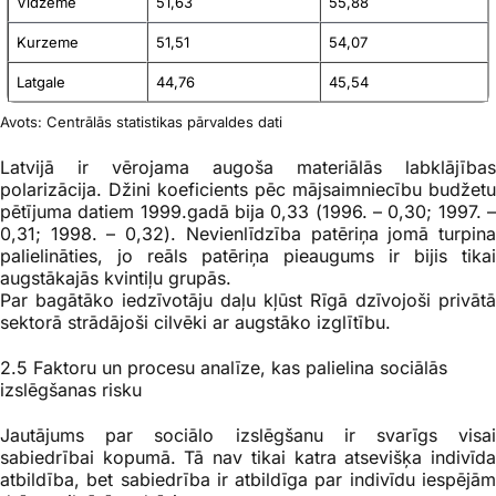
Vidzeme
51,63
55,88
Kurzeme
51,51
54,07
Latgale
44,76
45,54
Avots: Centrālās statistikas pārvaldes dati
Latvijā ir vērojama augoša materiālās labklājības
polarizācija. Džini koeficients pēc mājsaimniecību budžetu
pētījuma datiem 1999.gadā bija 0,33 (1996. – 0,30; 1997. –
0,31; 1998. – 0,32). Nevienlīdzība patēriņa jomā turpina
palielināties, jo reāls patēriņa pieaugums ir bijis tikai
augstākajās kvintiļu grupās.
Par bagātāko iedzīvotāju daļu kļūst Rīgā dzīvojoši privātā
sektorā strādājoši cilvēki ar augstāko izglītību.
2.5 Faktoru un procesu analīze
, kas palielina sociālās
izslēgšanas risku
Jautājums par sociālo izslēgšanu ir svarīgs visai
sabiedrībai kopumā. Tā nav tikai katra atsevišķa indivīda
atbildība, bet sabiedrība ir atbildīga par indivīdu iespējām