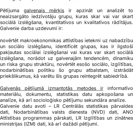
Pētījuma
galvenais mērķis
ir apzināt un analizēt t
neaizsargāto iedzīvotāju grupu, kuras skar vai var skart
sociālā izslēgšana, kvantitatīvos un kvalitatīvos rādītājus.
Galvenie darba uzdevumi ir:
novērtēt makroekonomikas attīstības ietekmi uz nabadzību
un sociālo izslēgšanu, identificēt grupas, kas ir ilgstoši
pakļautas sociālai izslēgšanai vai kuras var skart sociālā
izslēgšana, norādot uz galvenajām tendencēm, dinamiku
un riska grupu struktūru, novērtēt esošo sociālo, izglītības,
nodarbinātības politiku šo grupu atbalstam, izstrādāt
priekšlikumus, kā varētu šīs grupas reintegrēt sabiedrībā.
Galvenās pētījumā izmantotās metodes ir
informatīv
materiālu, dokumentu, statistikas datu apkopošana un
analīze, kā arī socioloģisko pētījumu sekundāra analīze.
Galvenie datu avoti – LR Centrālās statistikas pārvaldes
dati, Nodarbinātības valsts dienesta (NVD) dati, ANO
Attīstības programmas pārskati, LR Izglītības un zinātnes
ministrijas (IZM) dati, kā arī dažādi pētījumi.