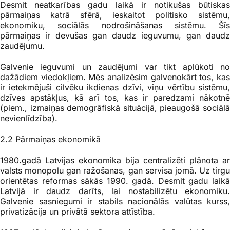
Desmit neatkarības gadu laikā ir notikušas būtiskas
pārmaiņas katrā sfērā, ieskaitot politisko sistēmu,
ekonomiku, sociālās nodrošināšanas sistēmu. Šīs
pārmaiņas ir devušas gan daudz ieguvumu, gan daudz
zaudējumu.
Galvenie ieguvumi un zaudējumi var tikt aplūkoti no
dažādiem viedokļiem. Mēs analizēsim galvenokārt tos, kas
ir ietekmējuši cilvēku ikdienas dzīvi, viņu vērtību sistēmu,
dzīves apstākļus, kā arī tos, kas ir paredzami nākotnē
(piem., izmaiņas demogrāfiskā situācijā, pieaugošā sociālā
nevienlīdzība).
2.2 Pārmaiņas ekonomikā
1980.gadā Latvijas ekonomika bija centralizēti plānota ar
valsts monopolu gan ražošanas, gan servisa jomā. Uz tirgu
orientētas reformas sākās 1990. gadā. Desmit gadu laikā
Latvijā ir daudz darīts, lai nostabilizētu ekonomiku.
Galvenie sasniegumi ir stabils nacionālās valūtas kurss,
privatizācija un privātā sektora attīstība.