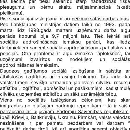
kas liecina par tiešu sakarību starp nabadzības riska
pieaugumu un bērnu skaitu mājsaimniecībā (skatīt
pielikumu).
Risks sociālajai izslēgšanai ir arī
neizmaksātās darba algas
.
Pēc Labklājības ministrijas datiem laikā no 1993. gada
marta līdz 1998.gada martam uzņēmumu darba algu
parāds kopumā bija 9,7 miljoni latu. Tiek iekrāti arī
sociālās apdrošināšanas iemaksu parādi, kas liedz
darbiniekiem saņemt sociālās apdrošināšanas pabalstus un
pensijas. Otra problēma ir algu izmaksa “aploksnēs”, lai
uzņēmumi izvairītos no nodokļiem un sociālās
apdrošināšanas iemaksām.
Daudzos gadījumos sociālā izslēgšana ir saistīta ar
atbilstošas
izglītības un prasmju
trūkumu
. Tas rāda, k
valsts līmenī sevišķa uzmanība jāpievērš cilvēku resursu
attīstībai, izglītībai, apmācībai un pasākumiem, kas stimulē
cilvēkus uzņemties atbildību un sākt uzņēmējdarbību.
Viens no sociālās izslēgšanas cēloņiem, kas skar
imigrantus no bijušajām padomju republikām – tā ir
saišu
pārraušana ar bijušajām Padomju Savienības republikām
,
īpaši Krieviju, Baltkrieviju, Ukrainu. Pirmkārt, valsts valodas
nezināšana ir par pamatu bezdarbam vai darbam ”
pelēkajā” darba tirgū, kā arī apgrūtina saņemt objektīvu