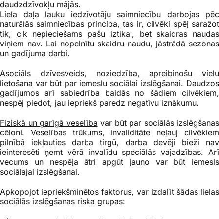
daudzdzīvokļu mājās.
Liela daļa lauku iedzīvotāju saimniecību darbojas pēc
naturālās saimniecības principa, tas ir, cilvēki spēj saražot
tik, cik nepieciešams pašu iztikai, bet skaidras naudas
viņiem nav. Lai nopelnītu skaidru naudu, jāstrādā sezonas
un gadījuma darbi.
Asociāls dzīvesveids, noziedzība, apreibinošu vielu
lietošana
var būt par iemeslu sociālai izslēgšanai. Daudzos
gadījumos arī sabiedrība baidās no šādiem cilvēkiem,
nespēj piedot, jau iepriekš paredz negatīvu iznākumu.
Fiziskā un garīgā veselība
var būt par sociālās izslēgšanas
cēloni. Veselības trūkums, invaliditāte neļauj cilvēkiem
pilnībā iekļauties darba tirgū, darba devēji bieži nav
ieinteresēti ņemt vērā invalīdu speciālās vajadzības. Arī
vecums un nespēja ātri apgūt jauno var būt iemesls
sociālajai izslēgšanai.
Apkopojot iepriek
šminētos faktorus, var izdalīt šādas liela
sociālās izslēgšanas riska grupas: