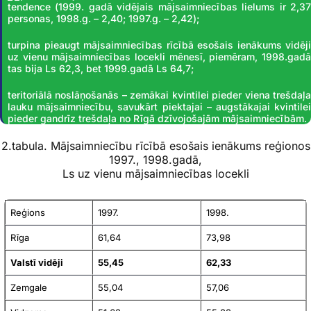
tendence (1999. gadā vidējais mājsaimniecības lielums ir 2,37
personas, 1998.g. – 2,40; 1997.g. – 2,42);
turpina pieaugt mājsaimniecības rīcībā esošais ienākums vidēji
uz vienu mājsaimniecības locekli mēnesī, piemēram, 1998.gadā
tas bija Ls 62,3, bet 1999.gadā Ls 64,7;
teritoriālā noslāņošanās – zemākai kvintilei pieder viena trešdaļa
lauku mājsaimniecību, savukārt piektajai – augstākajai kvintilei
pieder gandrīz trešdaļa no Rīgā dzīvojošajām mājsaimniecībām.
2.tabula. Mājsaimniecību rīcībā esošais ienākums reģionos
1997., 1998.gadā,
Ls uz vienu mājsaimniecības locekli
Reģions
1997.
1998.
Rīga
61,64
73,98
Valstī vidēji
55,45
62,33
Zemgale
55,04
57,06