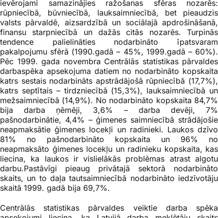
ievērojami samazinājies ražošanas sfēras nozarēs:
rūpniecībā, būvniecībā, lauksaimniecībā, bet pieaudzis
valsts pārvaldē, aizsardzībā un sociālajā apdrošināšanā,
finansu starpniecībā un dažās citās nozarēs. Turpinās
tendence palielināties nodarbināto īpatsvaram
pakalpojumu sfērā (1990.gadā – 45%, 1999.gadā – 60%).
Pēc 1999. gada novembra Centrālās statistikas pārvaldes
darbaspēka apsekojuma datiem no nodarbināto kopskaita
katrs sestais nodarbināts apstrādājošā rūpniecībā (17,7%),
katrs septītais – tirdzniecībā (15,3%), lauksaimniecībā un
mežsaimniecībā (14,9%). No nodarbināto kopskaita 84,7%
bija darba ņēmēji, 3,6% – darba devēji, 7%
pašnodarbinātie, 4,4% – ģimenes saimniecībā strādājošie
neapmaksātie ģimenes locekļi un radinieki. Laukos dzīvo
81% no pašnodarbināto kopskaita un 96% no
neapmaksāto ģimenes locekļu un radinieku kopskaita, kas
liecina, ka laukos ir vislielākās problēmas atrast algotu
darbu.Pastāvīgi pieaug privātajā sektorā nodarbināto
skaits, un to daļa tautsaimniecībā nodarbināto iedzīvotāju
skaitā 1999. gadā bija 69,7%.
Centrālās statistikas pārvaldes veiktie darba spēka
apsekojumi liecina, ka Latvijā darba meklētāju skaits