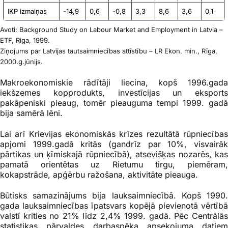
IKP izmaiņas
-14,9
0,6
-0,8
3,3
8,6
3,6
0,1
Avoti: Background Study on Labour Market and Employment in Latvia –
ETF, Riga, 1999.
Ziņojums par Latvijas tautsaimniecības attīstību – LR Ekon. min., Rīga,
2000.g.jūnijs.
Makroekonomiskie rādītāji liecina, kopš 1996.gada
iekšzemes kopprodukts, investīcijas un eksports
pakāpeniski pieaug, tomēr pieauguma tempi 1999. gadā
bija samērā lēni.
Lai arī Krievijas ekonomiskās krīzes rezultātā rūpniecības
apjomi 1999.gadā kritās (gandrīz par 10%, visvairāk
pārtikas un ķīmiskajā rūpniecībā), atsevišķas nozarēs, kas
pamatā orientētas uz Rietumu tirgu, piemēram,
kokapstrāde, apģērbu ražošana, aktivitāte pieauga.
Būtisks samazinājums bija lauksaimniecībā. Kopš 1990.
gada lauksaimniecības īpatsvars kopējā pievienotā vērtībā
valstī krities no 21% līdz 2,4% 1999. gadā. Pēc Centrālās
statistikas pārvaldes darbaspēka apsekojuma datiem