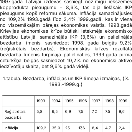
1997.gadā Latvijai izdevās sasniegt nozīmīgu iekšzemes
kopprodukta pieaugumu + 8,6%, tas bija lielākais IKP
pieaugums kopš reformu sākuma. Inflācija samazinājusies
no 109,2% 1993.gadā līdz 2,4% 1999.gadā, kas ir viena
no viszemākajām pārejas ekonomikas valstīs. 1998.gadā
Krievijas ekonomikas krīze būtiski ietekmēja ekonomisko
attīstību Latvijā, samazinājās IKP (3,6%) un palielinājās
bezdarba līmenis, sasniedzot 1998. gada beigās 9,2%
(reģistrētais bezdarbs). Ekonomiskās krīzes rezultātā
bezdarba līmenis turpināja palielināties, 1999.gada pirmā
ceturkšņa beigās sasniedzot 10,2% no ekonomiski aktīvo
iedzīvotāju skaita, bet 9,6% gadā vidēji.
1.tabula. Bezdarba, inflācijas un IKP līmeņa izmaiņas, (%
1993.-1999.g.)
1993
1994
1995
1996
1997
1998
1999
Reģistrētais
5,8
6,5
6,9
7,5
7,2
7,5
9,6
bezdarbs
Inflācija
109,2
35,9
25
17,6
8,4
4,7
2,4