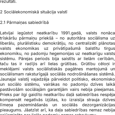
rezultāti.
2 Sociālekonomiskā situācija valst
ī
2.1 Pārmaiņas sabiedrībā
Latvijai iegūstot neatkarību 1991.gadā, valsts nonāca
trīskāršu pārmaiņu priekšā – no autoritāra sociālisma uz
liberālu, plurālistisku demokrātiju, no centralizēti plānotas
valsts ekonomikas uz privātīpašumā balstītu tirgus
ekonomiku, no padomju hegemonijas uz neatkarīgu valsts
sistēmu. Pārejas periods bija saistīts ar lielām cerībām,
taču tas ir radījis arī lielas grūtības. Grūtību cēloņi ir
meklējami valsts sociālistiskās pagātnes mantojumā un
sociālismam raksturīgajā sociālās nodrošināšanas sistēmā.
Jaunajai valstij vajadzēja pārveidot politisko, ekonomisko
un sociālo sistēmu, vairākas no padomju dzīves laikā
pastāvošām sociālajām garantijām vairs nebija pieejamas.
Prieks par ilgi gaidīto neatkarību daļā sabiedrības nespēja
kompensēt negatīvās izjūtas, ko izraisīja strauja dzīves
līmeņa pazemināšanās un sociālās dezorganizācijas
pieaugums. Jāatzīst arī, ka daļa sabiedrības nemaz nebija