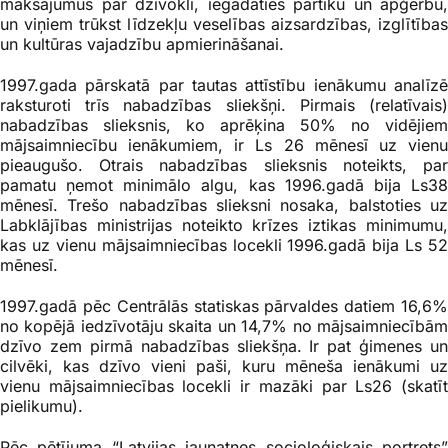
maksājumus par dzīvokli, iegādāties pārtiku un apģērbu,
un viņiem trūkst līdzekļu veselības aizsardzības, izglītības
un kultūras vajadzību apmierināšanai.
1997.gada pārskatā par tautas attīstību ienākumu analīzē
raksturoti trīs nabadzības sliekšņi. Pirmais (relatīvais)
nabadzības slieksnis, ko aprēķina 50% no vidējiem
mājsaimniecību ienākumiem, ir Ls 26 mēnesī uz vienu
pieaugušo. Otrais nabadzības slieksnis noteikts, par
pamatu ņemot minimālo algu, kas 1996.gadā bija Ls38
mēnesī. Trešo nabadzības slieksni nosaka, balstoties uz
Labklājības ministrijas noteikto krīzes iztikas minimumu,
kas uz vienu mājsaimniecības locekli 1996.gadā bija Ls 52
mēnesī.
1997.gadā pēc Centrālās statiskas pārvaldes datiem 16,6%
no kopējā iedzīvotāju skaita un 14,7% no mājsaimniecībām
dzīvo zem pirmā nabadzības sliekšņa. Ir pat ģimenes un
cilvēki, kas dzīvo vieni paši, kuru mēneša ienākumi uz
vienu mājsaimniecības locekli ir mazāki par Ls26 (skatīt
pielikumu).
Pēc pētījuma “Latvijas jaunatnes socioloģiskais portrets”