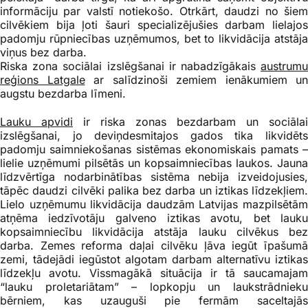
informāciju par valstī notiekošo. Otrkārt, daudzi no šiem
cilvēkiem bija ļoti šauri specializējušies darbam lielajos
padomju rūpniecības uzņēmumos, bet to likvidācija atstāja
viņus bez darba.
Riska zona sociālai izslēgšanai ir nabadzīgākais
austrumu
reģions Latgale
ar salīdzinoši zemiem ienākumiem un
augstu bezdarba līmeni.
Lauku apvidi
ir riska zonas bezdarbam un sociālai
izslēgšanai, jo deviņdesmitajos gados tika likvidēts
padomju saimniekošanas sistēmas ekonomiskais pamats –
lielie uzņēmumi pilsētās un kopsaimniecības laukos. Jauna
līdzvērtīga nodarbinātības sistēma nebija izveidojusies,
tāpēc daudzi cilvēki palika bez darba un iztikas līdzekļiem.
Lielo uzņēmumu likvidācija daudzām Latvijas mazpilsētām
atņēma iedzīvotāju galveno iztikas avotu, bet lauku
kopsaimniecību likvidācija atstāja lauku cilvēkus bez
darba. Zemes reforma daļai cilvēku ļāva iegūt īpašumā
zemi, tādejādi iegūstot algotam darbam alternatīvu iztikas
līdzekļu avotu. Vissmagākā situācija ir tā saucamajam
“lauku proletariātam” – lopkopju un laukstrādnieku
bērniem, kas uzauguši pie fermām saceltajās