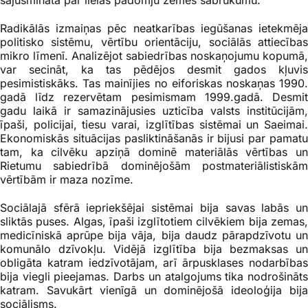
sajūsmināta par lielās padomju zemes sabrukumu.
Radikālās izmaiņas pēc neatkarības iegūšanas ietekmēja
politisko sistēmu, vērtību orientāciju, sociālās attiecības
mikro līmenī. Analizējot sabiedrības noskaņojumu kopumā,
var secināt, ka tas pēdējos desmit gados kļuvis
pesimistiskāks. Tas mainījies no eiforiskas noskaņas 1990.
gadā līdz rezervētam pesimismam 1999.gadā. Desmit
gadu laikā ir samazinājusies uzticība valsts institūcijām,
īpaši, policijai, tiesu varai, izglītības sistēmai un Saeimai.
Ekonomiskās situācijas pasliktināšanās ir bijusi par pamatu
tam, ka cilvēku apziņā dominē materiālās vērtības un
Rietumu sabiedrībā dominējošām postmateriālistiskām
vērtībām ir maza nozīme.
Sociālajā sfērā iepriekšējai sistēmai bija savas labās un
sliktās puses. Algas, īpaši izglītotiem cilvēkiem bija zemas,
medicīniskā aprūpe bija vāja, bija daudz pārapdzīvotu un
komunālo dzīvokļu. Vidējā izglītība bija bezmaksas un
obligāta katram iedzīvotājam, arī ārpusklases nodarbības
bija viegli pieejamas. Darbs un atalgojums tika nodrošināts
katram.
Savukārt vienīgā un dominējošā ideoloģija bij
sociālisms.