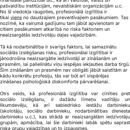
finansiālai palīdzībai utt., kā arī valdībai, valsts un
pašvaldību institūcijām, nevalstiskām organizācijām u.c.
No šī viedokļa raugoties, profesionālā izglītība ir
tikai
viens
no daudzajiem preventīvajiem pasākumiem. Tas
nozīmē, ka vairumā gadījumu tam jābūt apvienotam ar
citiem pasākumiem atkarībā no riska faktoriem un
neaizsargātās iedzīvotāju daļas vajadzībām.
Tā kā nodarbinātība ir svarīgs faktors, lai samazinātu
sociālās izslēgšanas risku, profesionālai izglītībai ir
jānodrošina neaizsargātie iedzīvotāji ar zināšanām un
prasmēm, lai palielinātu viņu iespējas iekļauties darba tirgū.
Šīm zināšanām un prasmēm nav obligāti jābūt saistītām ar
kādu konkrētu profesiju, tās var būt arī vispārējas
zināšanas psiholoģiskā diskomforta pārvarēšanai.
Otrs veids, kā profesionālā izglītība var cīnīties pret
sociālo izslēgšanu, ir dažādu līmeņu vadītāju un
likumdevēju, kā arī sabiedrisko iestāžu darbinieku
(skolotāju, sociālo darbinieku, nodarbinātības dienesta
darbinieku u.c.), kas strādā ar neaizsargātām iedzīvotāju
grupām, apmācība, lai šie darbinieki labāk spētu saprast
riska grupu vajadzības un to izpausmes.