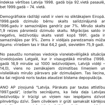
indeksa vērtības Latvija 1998. gadā bija 92.vietā pasaulē,
bet 1999.gadā – 74. vietā.
Demogrāfiskie rādītāji valstī ir vieni no sliktākajiem Eiropā.
1998.gadā dzimušo bērnu skaits salīdzinājumā ar
1996.gadu ir samazinājies gandrīz par 7%. Mirušo skaits
1,9 reizes pārsniedz dzimušo skaitu. Migrācijas saldo ir
negatīvs, iedzīvotāju skaits valstī kopš 1991. gada ir
samazinājies par 9%. Zems ir vidējais paredzamais mūža
ilgums: vīriešiem tas ir tikai 64,2 gadi, sievietēm 75,9 gadi.
No paaudžu nomaiņas viedokļa visnelabvēlīgākā situācija
izveidojusies Latgalē, kur ir visaugstākā mirstība (1998.
gadā 16,9 mirušie uz 1000 iedzīvotājiem, Latvijā vidēji –
14,0), viens no zemākajiem dzimstības līmeņiem un
vislielākais mirušo pārsvars pār dzimušajiem. Tas liecina,
ka šai reģionā noris tautas ataudzei bīstama depopulācija.
ANO AP ziņojumā “Latvija. Pārskats par tautas attīstību
1997.gadā”, izdarīts secinājums, ka liela daļa Latvijas
iedzīvotāju ir trūcīgi un viņiem nav iespējams dzīvot
pilnvērtīgu dzīvi. Šiem cilvēkiem ir grūti samaksāt kārtējos