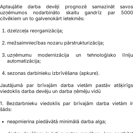
Aptaujātie darba devēji prognozē samazināt savos
uzņēmumos nodarbināto skaitu gandrīz par 5000
cilvēkiem un to galvenokārt ietekmēs:
dzelzceļa reorganizācija;
mežsaimniecības nozaru pārstrukturizācija;
uzņēmumu modernizācija un tehnoloģisko līniju
automatizācija;
sezonas darbinieku izbrīvēšana (apkure).
Jautājumā par brīvajām darba vietām pastāv atšķirīgs
viedoklis darba devēju un darba ņēmēju vidū
1. Bezdarbnieku viedoklis par brīvajām darba vietām ir
šāds:
neapmierina piedāvātā minimālā darba alga;