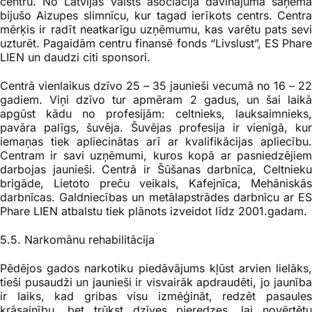
centru. No Latvijas valsts asociācija dāvinājumā saņēma
bijušo Aizupes slimnīcu, kur tagad ierīkots centrs. Centra
mērķis ir radīt neatkarīgu uzņēmumu, kas varētu pats sevi
uzturēt. Pagaidām centru finansē fonds “Livslust”, ES Phare
LIEN un daudzi citi sponsori.
Centrā vienlaikus dzīvo 25 – 35 jaunieši vecumā no 16 – 22
gadiem. Viņi dzīvo tur apmēram 2 gadus, un šai laikā
apgūst kādu no profesijām: celtnieks, lauksaimnieks,
pavāra palīgs, šuvēja. Šuvējas profesija ir vienīgā, kur
iemaņas tiek apliecinātas arī ar kvalifikācijas apliecību.
Centram ir savi uzņēmumi, kuros kopā ar pasniedzējiem
darbojas jaunieši. Centrā ir Šūšanas darbnīca, Celtnieku
brigāde, Lietoto preču veikals, Kafejnīca, Mehāniskās
darbnīcas. Galdniecības un metālapstrādes darbnīcu ar ES
Phare LIEN atbalstu tiek plānots izveidot līdz 2001.gadam.
5.5. Narkomānu rehabilitācija
Pēdējos gados narkotiku piedāvājums kļūst arvien lielāks,
tieši pusaudži un jaunieši ir visvairāk apdraudēti, jo jaunība
ir laiks, kad gribas visu izmēģināt, redzēt pasaules
krāsainību, bet trūkst dzīves pieredzes, lai novērtētu