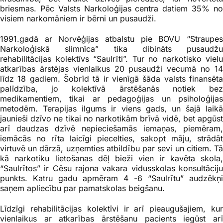
briesmas. Pēc Valsts Narkoloģijas centra datiem 35% no
visiem narkomāniem ir bērni un pusaudži.
1991.gadā ar Norvēģijas atbalstu pie BOVU “Straupes
Narkoloģiskā slimnīca” tika dibināts pusaudžu
rehabilitācijas kolektīvs “Saulrīti”. Tur no narkotisko vielu
atkarības ārstējas vienlaikus 20 pusaudži vecumā no 14
līdz 18 gadiem. Šobrīd tā ir vienīgā šāda valsts finansēta
palīdzība, jo kolektīvā ārstēšanās notiek bez
medikamentiem, tikai ar pedagoģijas un psiholoģijas
metodēm. Terapijas ilgums ir viens gads, un šajā laikā
jaunieši dzīvo ne tikai no narkotikām brīvā vidē, bet apgūst
arī daudzas dzīvē nepieciešamās iemaņas, piemēram,
iemācās no rīta laicīgi piecelties, sakopt māju, strādāt
virtuvē un dārzā, uzņemties atbildību par sevi un citiem. Tā
kā narkotiku lietošanas dēļ bieži vien ir kavēta skola,
“Saulrītos” ir Cēsu rajona vakara vidusskolas konsultāciju
punkts. Katru gadu apmēram 4 -6 “Saulrītu” audzēkņi
saņem apliecību par pamatskolas beigšanu.
Līdzīgi rehabilitācijas kolektīvi ir arī pieaugušajiem, kur
vienlaikus ar atkarības ārstēšanu pacients iegūst arī