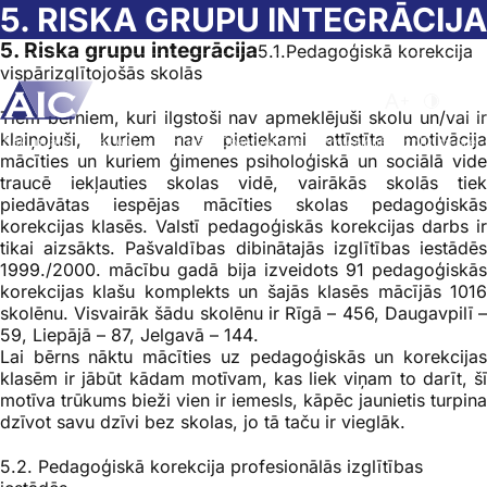
Skip to main content
5. RISKA GRUPU INTEGRĀCIJA
5. Riska grupu integrācija
5.1.Pedagoģiskā korekcija
vispārizglītojošās skolās
Atvērt meklēša
Nomainīt b
Nomain
Tiem bērniem, kuri ilgstoši nav apmeklējuši skolu un/vai ir
klaiņojuši, kuriem nav pietiekami attīstīta motivācija
Sākumlapa
➝
Par AIC
➝
Nacionālā Observatorija
➝
Profesionālā izglītība pret
mācīties un kuriem ģimenes psiholoģiskā un sociālā vide
traucē iekļauties skolas vidē, vairākās skolās tiek
piedāvātas iespējas mācīties skolas pedagoģiskās
korekcijas klasēs. Valstī pedagoģiskās korekcijas darbs ir
tikai aizsākts. Pašvaldības dibinātajās izglītības iestādēs
1999./2000. mācību gadā bija izveidots 91 pedagoģiskās
korekcijas klašu komplekts un šajās klasēs mācījās 1016
skolēnu. Visvairāk šādu skolēnu ir Rīgā – 456, Daugavpilī –
59, Liepājā – 87, Jelgavā – 144
.
Lai bērns nāktu mācīties uz pedagoģiskās un korekcijas
klasēm ir jābūt kādam motīvam, kas liek viņam to darīt, šī
motīva trūkums bieži vien ir iemesls, kāpēc jaunietis turpina
dzīvot savu dzīvi bez skolas, jo tā taču ir vieglāk.
5.2. Pedagoģiskā korekcija profesionālās izglītības