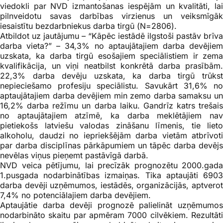
viedokli par NVD izmantošanas iespējām un kvalitāti, lai
pilnveidotu savas darbības virzienus un veiksmīgāk
iesaistītu bezdarbniekus darba tirgū (N=2806).
Atbildot uz jautājumu – “Kāpēc iestādē ilgstoši pastāv brīva
darba vieta?” – 34,3% no aptaujātajiem darba devējiem
uzskata, ka darba tirgū esošajiem speciālistiem ir zema
kvalifikācija, un viņi neatbilst konkrētā darba prasībām.
22,3% darba devēju uzskata, ka darba tirgū trūkst
nepieciešamo profesiju speciālistu. Savukārt 31,6% no
aptaujātajiem darba devējiem min zemo darba samaksu un
16,2% darba režīmu un darba laiku. Gandrīz katrs trešais
no aptaujātajiem atzīmē, ka darba meklētājiem nav
pietiekošs latviešu valodas zināšanu līmenis, tie lieto
alkoholu, daudzi no iepriekšējām darba vietām atbrīvoti
par darba disciplīnas pārkāpumiem un tāpēc darba devējs
nevēlas viņus pieņemt pastāvīgā darbā.
NVD veica pētījumu, lai precīzāk prognozētu 2000.gada
1.pusgada nodarbinātības izmaiņas. Tika aptaujāti 6903
darba devēji uzņēmumos, iestādēs, organizācijās, aptverot
7,4% no potenciālajiem darba devējiem.
Aptaujātie darba devēji prognozē palielināt uzņēmumos
nodarbināto skaitu par apmēram 7000 cilvēkiem. Rezultāti