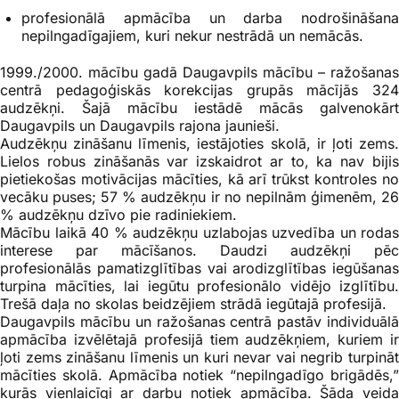
profesionālā apmācība un darba nodrošināšana
nepilngadīgajiem, kuri nekur nestrādā un nemācās.
1999./2000. mācību gadā Daugavpils mācību – ražošanas
centrā pedagoģiskās korekcijas grupās mācījās 324
audzēkņi. Šajā mācību iestādē mācās galvenokārt
Daugavpils un Daugavpils rajona jaunieši.
Audzēkņu zināšanu līmenis, iestājoties skolā, ir ļoti zems.
Lielos robus zināšanās var izskaidrot ar to, ka nav bijis
pietiekošas motivācijas mācīties, kā arī trūkst kontroles no
vecāku puses; 57 % audzēkņu ir no nepilnām ģimenēm, 26
% audzēkņu dzīvo pie radiniekiem.
Mācību laikā 40 % audzēkņu uzlabojas uzvedība un rodas
interese par mācīšanos. Daudzi audzēkņi pēc
profesionālās pamatizglītības vai arodizglītības iegūšanas
turpina mācīties, lai iegūtu profesionālo vidējo izglītību.
Trešā daļa no skolas beidzējiem strādā iegūtajā profesijā.
Daugavpils mācību un ražošanas centrā pastāv individuālā
apmācība izvēlētajā profesijā tiem audzēkņiem, kuriem ir
ļoti zems zināšanu līmenis un kuri nevar vai negrib turpināt
mācīties skolā. Apmācība notiek “nepilngadīgo brigādēs,”
kurās vienlaicīgi ar darbu notiek apmācība. Šāda veida