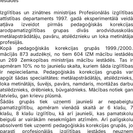
iestādēs
Izglītības un zinātnes ministrijas Profesionālās izglītības
attīstības departaments 1997. gadā eksperimentālā veidā
atļāva izveidot pirmās pedagoģiskās korekcijas
arodpamatizglītības grupas divās arodvidusskolās
metālapstrādātāju, pavāru, atslēdznieku un loka metinātāja
profesijās.
Kopā pedagoģiskās korekcijas grupās 1999./2000.
mācījās 873 audzēkņi, no tiem 604 IZM mācību iestādēs
un 269 Zemkopības ministrijas mācību iestādēs. Tas ir
apmēram 10% no to jauniešu skaita, kuriem šāda izglītības
ir nepieciešama. Pedagoģiskās korekcijas grupās var
apgūt šādas specialitātes: metālapstrādātājs, atslēdznieks,
loka metinātājs, šuvējs, pavārs, namdaris, montāžas darbu
atslēdznieks, drēbnieks, būvgaldnieks. Mācības notiek gan
latviešu, gan krievu plūsmā.
Šādās grupās tiek uzņemti jaunieši ar nepabeigtu
pamatizglītību, apmēram vienādā skaitā ar 6 klašu, 7
klašu, 8 klašu izglītību, kā arī jaunieši, kas pamatskolu
beiguši ar vairākām nesekmīgām atzīmēm. Arī palīgskolu
absolventi tiek uzņemti pedagoģiskās korekcijas grupās, jo
parasti profesionālās izglītības iestādes neuzņem