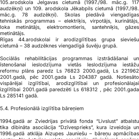
105.arodskola Jelgavas cietumā (1997./98. māc.g. 117
audzēkņi) un 109. arodskola Jēkabpils cietumā (1997./98.
māc.g. 78 audzēkņi). Skolas piedāvā viengadīgas
tehniskās programmas – elektriķis, virpotājs, kurinātājs,
loka metinātājs, elektromontieris, santehniķis, gāzes
metinātājs.
Rīgas 44.arodskolai ir arodizglītības grupa sieviešu
cietumā – 38 audzēknes viengadīgā šuvēju grupā.
Sociālās rehabilitācijas programmas izstrādāšanai un
īstenošanai ieslodzījuma vietās Ieslodzījuma iestāžu
reformu plāns paredz Ls 76823 2000.gadā, Ls 221962
2001.gadā, pēc 2001.gada Ls 204387 gadā. Notiesāto
vispārējai izglītībai, arodizglītībai un profesionālajai
izglītībai 2001.gadā paredzēti Ls 618312 , pēc 2001.gada
Ls 285141 gadā.
5.4. Profesionālā izglītība bāreņiem
1994.gadā ar Zviedrijas privātā fonda “Livslust” atbalstu
tika dibināta asociācija “Dzīvesprieks”, kura izveidoja un
1996.gadā atklāja Aizupes Jauniešu – bāreņu apmācības