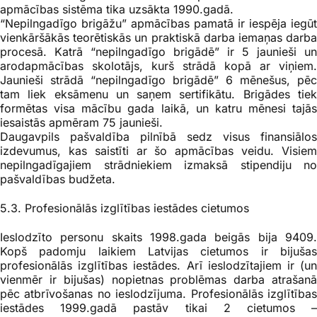
apmācības sistēma tika uzsākta 1990.gadā.
“Nepilngadīgo brigāžu” apmācības pamatā ir iespēja iegūt
vienkāršākās teorētiskās un praktiskā darba iemaņas darba
procesā. Katrā “nepilngadīgo brigādē” ir 5 jaunieši un
arodapmācības skolotājs, kurš strādā kopā ar viņiem.
Jaunieši strādā “nepilngadīgo brigādē” 6 mēnešus, pēc
tam liek eksāmenu un saņem sertifikātu. Brigādes tiek
formētas visa mācību gada laikā, un katru mēnesi tajās
iesaistās apmēram 75 jaunieši.
Daugavpils pašvaldība pilnībā sedz visus finansiālos
izdevumus, kas saistīti ar šo apmācības veidu. Visiem
nepilngadīgajiem strādniekiem izmaksā stipendiju no
pašvaldības budžeta.
5.3. Profesionālās izglītības iestādes cietumos
Ieslodzīto personu skaits 1998.gada beigās bija 9409.
Kopš padomju laikiem Latvijas cietumos ir bijušas
profesionālās izglītības iestādes. Arī ieslodzītajiem ir (un
vienmēr ir bijušas) nopietnas problēmas darba atrašanā
pēc atbrīvošanas no ieslodzījuma. Profesionālās izglītības
iestādes 1999.gadā pastāv tikai 2 cietumos –