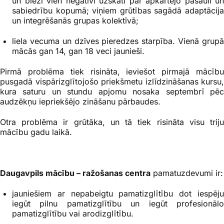
un bieži vien negatīvi uzskati par apkārtējo pasauli un
sabiedrību kopumā; viņiem grūtības sagādā adaptācija
un integrēšanās grupas kolektīvā;
liela vecuma un dz
īves pieredzes starpība. Vienā grup
mācās gan 14, gan 18 veci jaunieši.
Pirmā problēma tiek risināta, ieviešot pirmajā mācību
pusgadā vispārizglītojošo priekšmetu izlīdzināšanas kursu,
kura saturu un stundu apjomu nosaka septembrī pēc
audzēkņu iepriekšējo zināšanu pārbaudes.
Otra problēma ir grūtāka, un tā tiek risināta visu triju
mācību gadu laikā.
Daugavpils mācību – ražošanas centra
pamatuzdevumi ir:
jauniešiem ar nepabeigtu pamatizglītību dot iespēju
iegūt pilnu pamatizglītību un iegūt profesionālo
pamatizglītību vai arodizglītību.