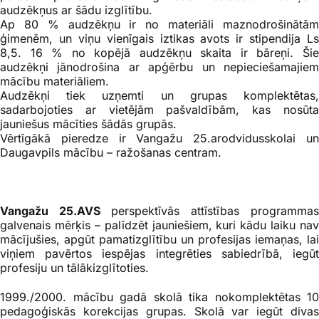
audzēkņus ar šādu izglītību.
Ap 80 % audzēkņu ir no materiāli maznodrošinātām
ģimenēm, un viņu vienīgais iztikas avots ir stipendija Ls
8,5. 16 % no kopējā audzēkņu skaita ir bāreņi. Šie
audzēkņi jānodrošina ar apģērbu un nepieciešamajiem
mācību materiāliem.
Audzēkņi tiek uzņemti un grupas komplektētas,
sadarbojoties ar vietējām pašvaldībām, kas nosūta
jauniešus mācīties šādās grupās.
Vērtīgākā pieredze ir Vangažu 25.arodvidusskolai un
Daugavpils mācību – ražošanas centram.
Vangažu 25.AVS
perspektīvās attīstības programmas
galvenais mērķis – palīdzēt jauniešiem, kuri kādu laiku nav
mācījušies, apgūt pamatizglītību un profesijas iemaņas, lai
viņiem pavērtos iespējas integrēties sabiedrībā, iegūt
profesiju un tālākizglītoties.
1999./2000. mācību gadā skolā tika nokomplektētas 10
pedagoģiskās korekcijas grupas. Skolā var iegūt divas