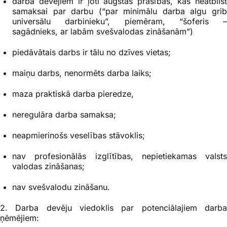
darba devējiem ir ļoti augstas prasības, kas neatbilst
samaksai par darbu (“par minimālu darba algu grib
universālu darbinieku”, piemēram, “šoferis –
sagādnieks, ar labām svešvalodas zināšanām”)
piedāvātais darbs ir tālu no dzīves vietas;
maiņu darbs, nenormēts darba laiks;
maza praktiskā darba pieredze,
neregulāra darba samaksa;
neapmierinošs veselības stāvoklis;
nav profesionālās izglītības, nepietiekamas valsts
valodas zināšanas;
nav svešvalodu zināšanu.
2. Darba devēju viedoklis par potenciālajiem darba
ņēmējiem: