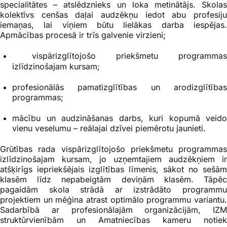
specialitātes – atslēdznieks un loka metinātājs. Skolas
kolektīvs cenšas daļai audzēkņu iedot abu profesiju
iemaņas, lai viņiem būtu lielākas darba iespējas.
Apmācības procesā ir trīs galvenie virzieni;
vispārizglītojošo priekšmetu programmas
izlīdzinošajam kursam;
profesionālās pamatizglītības un arodizglītības
programmas;
mācību un audzināšanas darbs, kuri kopumā veido
vienu veselumu – reālajai dzīvei piemērotu jaunieti.
Grūtības rada vispārizglītojošo priekšmetu programmas
izlīdzinošajam kursam, jo uzņemtajiem audzēkņiem ir
atšķirīgs iepriekšējais izglītības līmenis, sākot no sešām
klasēm līdz nepabeigtām deviņām klasēm. Tāpēc
pagaidām skola strādā ar izstrādāto programmu
projektiem un mēģina atrast optimālo programmu variantu.
Sadarbībā ar profesionālajām organizācijām, IZM
struktūrvienībām un Amatniecības kameru notiek