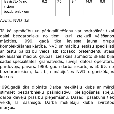
Iesaistīto % no
6,2
7,6
9,4
14,9
8,8
visiem
bezdarbniekiem
Avots: NVD dati
T
ā kā apmācību un pārkvalificēšanu var nodrošināt tikai
daļai bezdarbnieku no tiem, kuri izteikuši vēlēšanos
mācīties, 1999. gadā tika ieviesta jauna grupu
komplektēšanas kārtība. NVD un mācību iestāžu speciālisti
ar testu palīdzību veica atbilstošāko pretendentu atlasi
iekļaušanai mācību grupās. Lielākais apmācīto skaits bija
šādās specialitātēs: grāmatvedis, šuvējs, datora operators,
pārdevējs, pavārs. 1999. gadā darbā iekārtojās 50,6% no
bezdarbniekiem, kas bija mācījušies NVD organizētajos
kursos.
1996.gadā tika dibināts Darba meklētāju klubs ar mērķi
stimulēt bezdarbnieku pašiniciatīvu, pielāgošanās spēju,
darba devēju prasību pieņemšanu. Dažādi pasākumi tiek
veikti, lai sasniegtu Darba meklētāju kluba izvirzītos
mērķus: