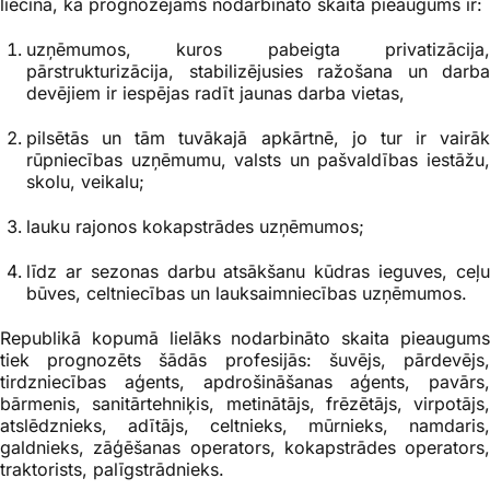
liecina, ka prognozējams nodarbināto skaita pieaugums ir:
uzņēmumos, kuros pabeigta privatizācija,
pārstrukturizācija, stabilizējusies ražošana un darba
devējiem ir iespējas radīt jaunas darba vietas,
pilsētās un tām tuvākajā apkārtnē, jo tur ir vairāk
rūpniecības uzņēmumu, valsts un pašvaldības iestāžu,
skolu, veikalu;
lauku rajonos kokapstrādes uzņēmumos;
līdz ar sezonas darbu atsākšanu kūdras ieguves, ceļu
būves, celtniecības un lauksaimniecības uzņēmumos.
Republikā kopumā lielāks nodarbināto skaita pieaugums
tiek prognozēts šādās profesijās: šuvējs, pārdevējs,
tirdzniecības aģents, apdrošināšanas aģents, pavārs,
bārmenis, sanitārtehniķis, metinātājs, frēzētājs, virpotājs,
atslēdznieks, adītājs, celtnieks, mūrnieks, namdaris,
galdnieks, zāģēšanas operators, kokapstrādes operators,
traktorists, palīgstrādnieks.