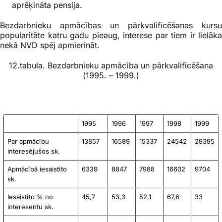
aprēķināta pensija.
Bezdarbnieku apmācības un pārkvalificēšanas kursu
popularitāte katru gadu pieaug, interese par tiem ir lielāka
nekā NVD spēj apmierināt.
12.tabula. Bezdarbnieku apmācība un pārkvalificēšana
(1995. – 1999.)
1995
1996
1997
1998
1999
Par apmācību
13857
16589
15337
24542
29395
interesējušos sk.
Apmācībā iesaistīto
6339
8847
7988
16602
9704
sk.
Iesaistīto % no
45,7
53,3
52,1
67,6
33
interesentu sk.