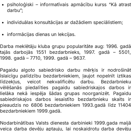
psiholoģiski – informatīvais apmācību kurss “Kā atrast
darbu”;
individuālas konsultācijas ar dažādiem speciālistiem;
informācijas dienas un lekcijas.
Darba meklētāju kluba grupu popularitāte aug: 1996. gadā
tajās darbojās 1551 bezdarbnieks, 1997. gadā – 5501,
1998. gadā – 7710, 1999. gadā – 9637.
Pagaidu algoto sabiedrisko darbu mērķis ir nodrošināt
īslaicīgu palīdzību bezdarbniekiem, ļaujot nopelnīt iztikas
līdzekļus, veicot nekvalificētu darbu. Bezdarbnieku
vēlēšanās piedalīties pagaidu sabiedriskajos darbos ir
lielāka nekā iespēja šādas grupas noorganizēt. Pagaidu
sabiedriskajos darbos iesaistīto bezdarbnieku skaits ir
pieaudzis no 6806 bezdarbniekiem 1993.gadā līdz 11404
bezdarbniekiem 1999.gadā.
Nodarbinātības Valsts dienesta darbinieki 1999.gada maijā
veica darba devēju aptauju, lai noskaidrotu darba devēju