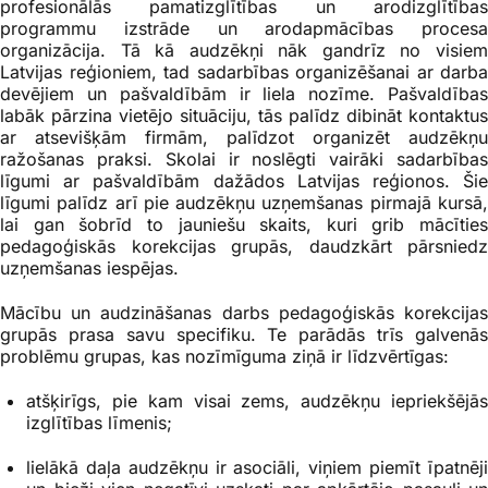
profesionālās pamatizglītības un arodizglītības
programmu izstrāde un arodapmācības procesa
organizācija. Tā kā audzēkņi nāk gandrīz no visiem
Latvijas reģioniem, tad sadarbības organizēšanai ar darba
devējiem un pašvaldībām ir liela nozīme. Pašvaldības
labāk pārzina vietējo situāciju, tās palīdz dibināt kontaktus
ar atsevišķām firmām, palīdzot organizēt audzēkņu
ražošanas praksi. Skolai ir noslēgti vairāki sadarbības
līgumi ar pašvaldībām dažādos Latvijas reģionos. Šie
līgumi palīdz arī pie audzēkņu uzņemšanas pirmajā kursā,
lai gan šobrīd to jauniešu skaits, kuri grib mācīties
pedagoģiskās korekcijas grupās, daudzkārt pārsniedz
uzņemšanas iespējas.
Mācību un audzināšanas darbs pedagoģiskās korekcijas
grupās prasa savu specifiku. Te parādās trīs galvenās
problēmu grupas, kas nozīmīguma ziņā ir līdzvērtīgas:
atšķirīgs, pie kam visai zems, audzēkņu iepriekšējās
izglītības līmenis;
lielākā daļa audzēkņu ir asociāli, viņiem piemīt īpatnēji