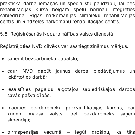
praktiskā darba iemaņas un speciālistu palīdzību, lai pēc
rehabilitācijas kursa beigām spētu normāli integrēties
sabiedrībā: Rīgas narkomānijas slimnieku rehabilitācijas
centrs un Rindzeles narkomānu rehabilitācijas centrs.
5.6. Reģistrēšanās Nodarbinātības valsts dienestā
Reģistrējoties NVD cilvēks var sasniegt zināmus mērķus:
saņemt bezdarbnieku pabalstu;
caur NVD dabūt jaunus darba piedāvājumus un
iekārtoties darbā;
iesaistīties pagaidu algotajos sabiedriskajos darbos
savās pašvaldībās;
mācīties bezdarbnieku pārkvalifikācijas kursos, par
kuriem maksā valsts, bet bezdarbnieks saņem
stipendiju;
pirmspensijas vecumā – iegūt drošību, ka tiks