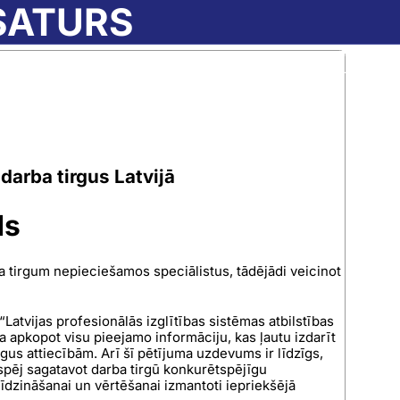
SATURS
PAR AIC
IZGLĪTĪBA LA
rgus Latvijā
➝
Saturs
 darba tirgus Latvijā
ds
a tirgum nepieciešamos speciālistus, tādējādi veicinot
Latvijas profesionālās izglītības sistēmas atbilstības
 apkopot visu pieejamo informāciju, kas ļautu izdarīt
gus attiecībām. Arī šī pētījuma uzdevums ir līdzīgs,
a spēj sagatavot darba tirgū konkurētspējīgu
līdzināšanai un vērtēšanai izmantoti iepriekšējā