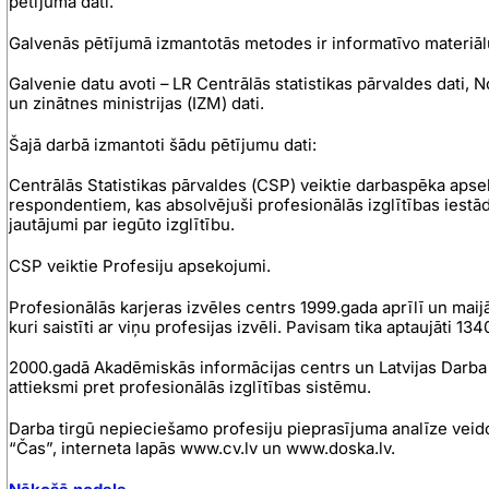
pētījuma dati.
Galvenās pētījumā izmantotās metodes ir informatīvo materiāl
Galvenie datu avoti – LR Centrālās statistikas pārvaldes dati, N
un zinātnes ministrijas (IZM) dati.
Šajā darbā izmantoti šādu pētījumu dati:
Centrālās Statistikas pārvaldes (CSP) veiktie darbaspēka aps
respondentiem, kas absolvējuši profesionālās izglītības iestād
jautājumi par iegūto izglītību.
CSP veiktie Profesiju apsekojumi.
Profesionālās karjeras izvēles centrs 1999.gada aprīlī un maij
kuri saistīti ar viņu profesijas izvēli. Pavisam tika aptaujāti 1
2000.gadā Akadēmiskās informācijas centrs un Latvijas Darba 
attieksmi pret profesionālās izglītības sistēmu.
Darba tirgū nepieciešamo profesiju pieprasījuma analīze veid
“Čas”, interneta lapās www.cv.lv un www.doska.lv.