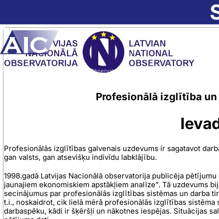
Skip to main content
Sākumlapa
➝
Par AIC
➝
Nacionālā Observatorija
➝
Profesionālā izglītība un darba ti
Profesionālā izglītība un
Ieva
Profesionālās izglītības galvenais uzdevums ir sagatavot darb
gan valsts, gan atsevišķu indivīdu labklājību.
1998.gadā Latvijas Nacionālā observatorija publicēja pētījumu “
jaunajiem ekonomiskiem apstākļiem analīze”. Tā uzdevums bija
secinājumus par profesionālās izglītības sistēmas un darba tir
t.i., noskaidrot, cik lielā mērā profesionālās izglītības sistēm
darbaspēku, kādi ir šķēršļi un nākotnes iespējas. Situācijas sa