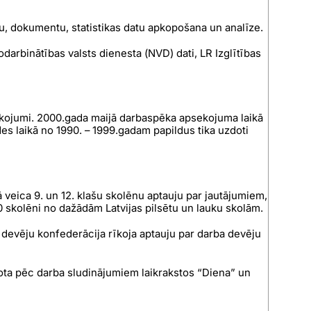
u, dokumentu, statistikas datu apkopošana un analīze.
odarbinātības valsts dienesta (NVD) dati, LR Izglītības
ekojumi. 2000.gada maijā darbaspēka apsekojuma laikā
es laikā no 1990. – 1999.gadam papildus tika uzdoti
ā veica 9. un 12. klašu skolēnu aptauju par jautājumiem,
340 skolēni no dažādām Latvijas pilsētu un lauku skolām.
devēju konfederācija rīkoja aptauju par darba devēju
ota pēc darba sludinājumiem laikrakstos “Diena” un