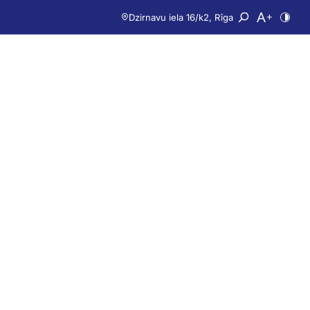
Dzirnavu iela 16/k2, Rīga
Atvērt meklē
Nomainīt 
Nomai
TVIJĀ
DIPLOMATZĪŠANA
EUROPASS
NKP
AIKA
KONTAKTI