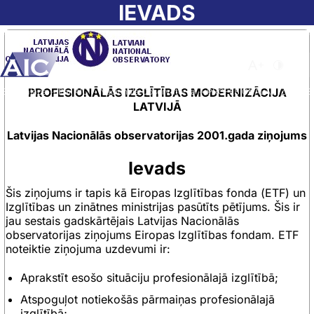
Skip to main content
IEVADS
Atvērt meklēša
Nomainīt b
Nomain
PROFESIONĀLĀS IZGLĪTĪBAS MODERNIZĀCIJA
Sākumlapa
➝
Par AIC
➝
Nacionālā Observatorija
➝
PROFESIONĀLĀS IZGLĪTĪ
LATVIJĀ
Latvijas Nacionālās observatorijas 2001.gada ziņojums
Ievads
Šis ziņojums ir tapis kā Eiropas Izglītības fonda (ETF) un
Izglītības un zinātnes ministrijas pasūtīts pētījums. Šis ir
jau sestais gadskārtējais Latvijas Nacionālās
observatorijas ziņojums Eiropas Izglītības fondam. ETF
noteiktie ziņojuma uzdevumi ir:
Aprakstīt esošo situāciju profesionālajā izglītībā;
Atspoguļot notiekošās pārmaiņas profesionālajā
izglītībā;