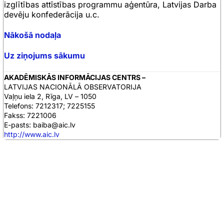
izglītības attīstības programmu aģentūra, Latvijas Darba
devēju konfederācija u.c.
N
ākošā nodaļa
Uz ziņojums sākumu
AKADĒMISKĀS INFORMĀCIJAS CENTRS –
LATVIJAS NACIONĀLĀ OBSERVATORIJA
Vaļņu iela 2, Rīga, LV – 1050
Telefons: 7212317; 7225155
Fakss: 7221006
E-pasts: baiba@aic.lv
http://www.aic.lv