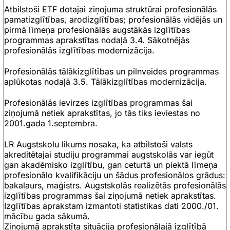
Atbilstoši ETF dotajai ziņojuma struktūrai profesionālās
pamatizglītības, arodizglītības; profesionālās vidējās un
pirmā līmeņa profesionālās augstākās izglītības
programmas aprakstītas nodaļā
3.4. Sākotnējās
profesionālās izglītības modernizācija.
Profesionālās tālākizglītības un pilnveides programmas
aplūkotas nodaļā
3.5. Tālākizglītības modernizācija.
Profesionālās ievirzes izglītības programmas šai
ziņojumā netiek aprakstītas, jo tās tiks ieviestas no
2001.gada 1.septembra.
LR Augstskolu likums nosaka, ka atbilstoši valsts
akreditētajai studiju programmai augstskolās var iegūt
gan akadēmisko izglītību, gan ceturtā un piektā līmeņa
profesionālo kvalifikāciju un šādus profesionālos grādus:
bakalaurs, maģistrs. Augstskolās realizētās profesionālās
izglītības programmas šai ziņojumā netiek aprakstītas.
Izglītības aprakstam izmantoti statistikas dati 2000./01.
mācību gada sākumā.
Ziņojumā aprakstīta situācija profesionālajā izglītībā