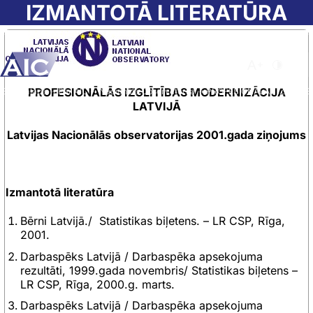
Skip to main content
IZMANTOTĀ LITERATŪRA
Atvērt meklēša
Nomainīt b
Nomain
PROFESIONĀLĀS IZGLĪTĪBAS MODERNIZĀCIJA
Sākumlapa
➝
Par AIC
➝
Nacionālā Observatorija
➝
PROFESIONĀLĀS IZGLĪTĪ
LATVIJĀ
Latvijas Nacionālās observatorijas 2001.gada ziņojums
Izmantotā literatūra
Bērni Latvijā./ Statistikas biļetens. – LR CSP, Rīga,
2001.
Darbaspēks Latvijā / Darbaspēka apsekojuma
rezultāti, 1999.gada novembris/ Statistikas biļetens –
LR CSP, Rīga, 2000.g. marts.
Darbaspēks Latvijā / Darbaspēka apsekojuma