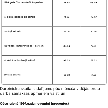
1996.gads.
Tautsaimniecībā – pavisam
78.65
63.49
tai skaitā sabiedriskajā sektorā
82.74
64.52
privātajā sektorā
74.09
62.79
1997.gads.
Tautsaimniecībā – pavisam
88.34
72.59
tai skaitā sabiedriskajā sektorā
93.03
73.32
privātajā sektorā
83.22
71.58
Darbinieku skaita sadalījums pēc mēneša vidējās bruto
darba samaksas apmēriem valstī un
Cēsu rajonā 1997.gada novembrī (procentos)