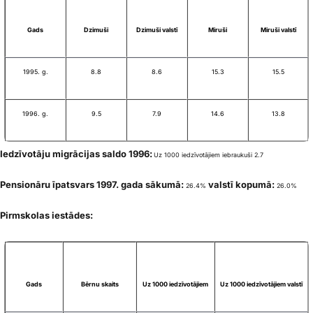
Gads
Dzimuši
Dzimuši valstī
Miruši
Miruši valstī
1995. g.
8.8
8.6
15.3
15.5
1996. g.
9.5
7.9
14.6
13.8
Iedzīvotāju migrācijas saldo 1996:
Uz 1000 iedzīvotājiem iebraukuši 2.7
Pensionāru īpatsvars 1997. gada sākumā:
valstī kopumā:
26.4%
26.0%
Pirmskolas iestādes:
Gads
Bērnu skaits
Uz 1000 iedzīvotājiem
Uz 1000 iedzīvotājiem valstī