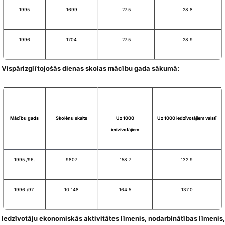
1995
1699
27.5
28.8
1996
1704
27.5
28.9
Vispārizglītojošās dienas skolas mācību gada sākumā:
Mācību gads
Skolēnu skaits
Uz 1000
Uz 1000 iedzīvotājiem valstī
iedzīvotājiem
1995./96.
9807
158.7
132.9
1996./97.
10 148
164.5
137.0
Iedzīvotāju ekonomiskās aktivitātes līmenis, nodarbinātības līmenis,