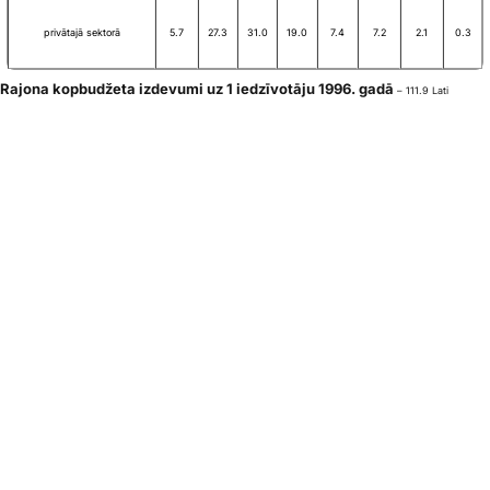
privātajā sektorā
5.7
27.3
31.0
19.0
7.4
7.2
2.1
0.3
Rajona kopbudžeta izdevumi uz 1 iedzīvotāju 1996. gadā
– 111.9 Lati