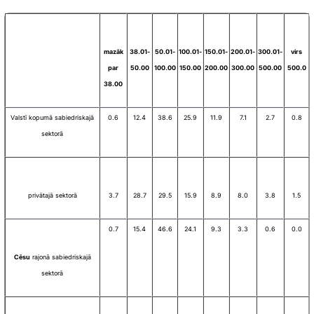
mazāk
38.01-
50.01-
100.01-
150.01-
200.01-
300.01-
virs
par
50.00
100.00
150.00
200.00
300.00
500.00
500.0
38.00
Valstī kopumā sabiedriskajā
0.6
12.4
38.6
25.9
11.9
7.1
2.7
0.8
sektorā
privātajā sektorā
3.7
28.7
29.5
15.9
8.9
8.0
3.8
1.5
0.7
15.4
46.6
24.1
9.3
3.3
0.6
0.0
Cēsu
rajonā sabiedriskajā
sektorā