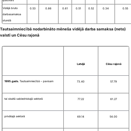
īpatsvars
Vidējā bruto
0.53
0.86
0.61
0.51
0.52
0.34
0.55
darba
samaksa
stundā
Tautsaimniecībā nodarbināto mēneša vidējā darba samaksa (neto)
valstī un Cēsu rajonā
Latvijā
Cēsu rajonā
1995.gads.
Tautsaimniecībā – pavisam
73.40
57.79
tai skaitā sabiedriskajā sektorā
77.22
61.27
privātajā sektorā
69.14
54.00