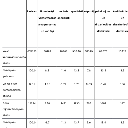
Pavisam
likumdevēji,
vecākie
speciālisti
kalpotāji
pakalpojumu
kvalificēti la
valsts vecākās
speciālisti
un
un
amatpersonas
tirdzniecības
zivsaimniec
un vadītāji
darbinieki
darbiniek
Valstī
674250
56182
78201
93346
52379
88676
10428
kopumā
Strādājošo
skaits
Strādājošo
100.0
8.3
11.6
13.8
7.8
13.2
1.5
īpatsvars
Vidējā bruto
0.65
1.05
0.79
0.70
0.63
0.42
0.52
darba
samaksa
stundā
Cēsu
12624
840
1421
1733
708
1689
187
rajonā
Strādājošo
skaits
Strādājošo
100.0
6.7
11.3
13.7
5.6
13.4
1.5