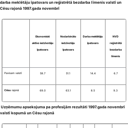
darba meklētāju īpatsvars un reģistrētā bezdarba līmenis valstī un
Cēsu rajonā 1997.gada novembrī
Ekonomiski
Nodarbināto
Darba meklētāju
NVD
aktīvo iedzīvotāju
iedzīvotāju
īpatsvars
reģistrētā
īpatsvars
īpatsvars
bezdarba
līmenis
Pavisam valstī
59.7
51.1
14.4
6.7
Cēsu
rajonā
69.0
63.1
8.5
9.3
Uzņēmumu apsekojuma pa profesijām rezultāti 1997.gada novembrī
valstī kopumā un Cēsu rajonā