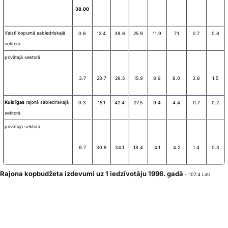
38.00
Valstī kopumā sabiedriskajā
0.6
12.4
38.6
25.9
11.9
7.1
2.7
0.8
sektorā
privātajā sektorā
3.7
28.7
29.5
15.9
8.9
8.0
3.8
1.5
Kuldīgas
rajonā sabiedriskajā
0.3
15.1
42.4
27.5
9.4
4.4
0.7
0.2
sektorā
privātajā sektorā
6.7
30.8
34.1
18.4
4.1
4.2
1.4
0.3
Rajona kopbudžeta izdevumi uz 1 iedzīvotāju 1996. gadā
– 107.4 Lati