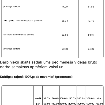
privātajā sektorā
74.09
61.03
1997.gads.
Tautsaimniecībā – pavisam
88.34
73.46
tai skaitā sabiedriskajā sektorā
93.03
80.16
privātajā sektorā
83.22
64.26
Darbinieku skaita sadalījums pēc mēneša vidējās bruto
darba samaksas apmēriem valstī un
Kuldīgas rajonā 1997.gada novembrī (procentos)
mazāk
38.01-
50.01-
100.01-
150.01-
200.01-
300.01-
virs
par
50.00
100.00
150.00
200.00
300.00
500.00
700.00