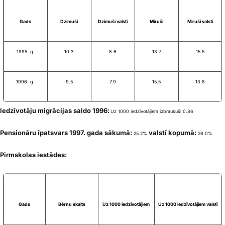
Gads
Dzimuši
Dzimuši valstī
Miruši
Miruši valstī
1995. g.
10.3
8.6
13.7
15.5
1996. g.
9.5
7.9
15.5
13.8
Iedzīvotāju migrācijas saldo 1996:
Uz 1000 iedzīvotājiem izbraukuši 0.86
Pensionāru īpatsvars 1997. gada sākumā:
valstī kopumā:
25.2%
26.0%
Pirmskolas iestādes:
Gads
Bērnu skaits
Uz 1000 iedzīvotājiem
Uz 1000 iedzīvotājiem valstī