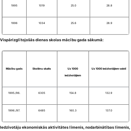
1995
1019
25.0
28.8
1996
1034
25.6
28.9
Vispārizglītojošās dienas skolas mācību gada sākumā:
Mācību gads
Skolēnu skaits
Uz 1000
Uz 1000 iedzīvotājiem valstī
iedzīvotājiem
1995./96.
6305
154.8
132.9
1996./97.
6485
160.3
137.0
Iedzīvotāju ekonomiskās aktivitātes līmenis, nodarbinātības līmenis,