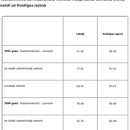
valstī un Kuldīgas rajonā
Latvijā
Kuldīgas rajonā
1995.gads.
Tautsaimniecībā – pavisam
73.40
59.45
tai skaitā sabiedriskajā sektorā
77.22
63.81
privātajā sektorā
69.14
57.33
1996.gads.
Tautsaimniecībā – pavisam
78.65
65.56
tai skaitā sabiedriskajā sektorā
82.74
69.98