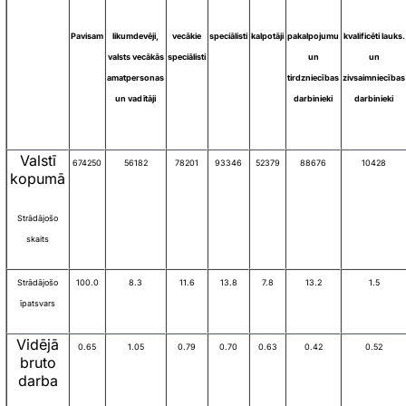
Pavisam
likumdevēji,
vecākie
speciālisti
kalpotāji
pakalpojumu
kvalificēti lauks.
valsts vecākās
speciālisti
un
un
amatpersonas
tirdzniecības
zivsaimniecības
un vadītāji
darbinieki
darbinieki
Valstī
674250
56182
78201
93346
52379
88676
10428
kopumā
Strādājošo
skaits
Strādājošo
100.0
8.3
11.6
13.8
7.8
13.2
1.5
īpatsvars
Vidējā
0.65
1.05
0.79
0.70
0.63
0.42
0.52
bruto
darba