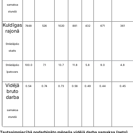
samaksa
stundā
Kuldīgas
7448
526
1020
881
432
671
361
rajonā
Strādājošo
skaits
Strādājošo
100.0
7.1
13.7
11.8
5.8
9.0
4.8
īpatsvars
Vidējā
0.54
0.74
0.73
0.56
0.49
0.44
0.45
bruto
darba
samaksa
stundā
Tautsaimniecībā nodarbināto mēneša vidējā darba samaksa (neto)