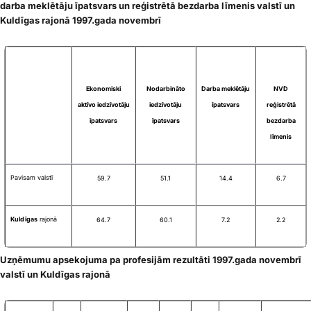
darba meklētāju īpatsvars un reģistrētā bezdarba līmenis valstī un
Kuldīgas rajonā 1997.gada novembrī
Ekonomiski
Nodarbināto
Darba meklētāju
NVD
aktīvo iedzīvotāju
iedzīvotāju
īpatsvars
reģistrētā
īpatsvars
īpatsvars
bezdarba
līmenis
Pavisam valstī
59.7
51.1
14.4
6.7
Kuldīgas
rajonā
64.7
60.1
7.2
2.2
Uzņēmumu apsekojuma pa profesijām rezultāti 1997.gada novembrī
valstī un Kuldīgas rajonā