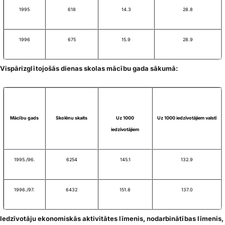
1995
618
14.3
28.8
1996
675
15.9
28.9
Vispārizglītojošās dienas skolas mācību gada sākumā:
Mācību gads
Skolēnu skaits
Uz 1000
Uz 1000 iedzīvotājiem valstī
iedzīvotājiem
1995./96.
6254
145.1
132.9
1996./97.
6432
151.8
137.0
Iedzīvotāju ekonomiskās aktivitātes līmenis, nodarbinātības līmenis,