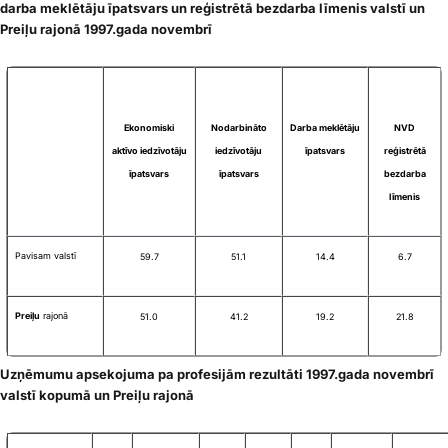
darba meklētāju īpatsvars un reģistrētā bezdarba līmenis valstī un
Preiļu rajonā 1997.gada novembrī
Ekonomiski
Nodarbināto
Darba meklētāju
NVD
aktīvo iedzīvotāju
iedzīvotāju
īpatsvars
reģistrētā
īpatsvars
īpatsvars
bezdarba
līmenis
Pavisam valstī
59.7
51.1
14.4
6.7
Preiļu
rajonā
51.0
41.2
19.2
21.8
Uzņēmumu apsekojuma pa profesijām rezultāti 1997.gada novembrī
valstī kopumā un Preiļu rajonā