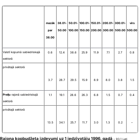
mazāk
38.01-
50.01-
100.01-
150.01-
200.01-
300.01-
virs
par
50.00
100.00
150.00
200.00
300.00
500.00
500.00
38.00
Valstī kopumā sabiedriskajā
0.6
12.4
38.6
25.9
11.9
7.1
2.7
0.8
sektorā
privātajā sektorā
3.7
28.7
29.5
15.9
8.9
8.0
3.8
1.5
Preiļu
rajonā sabiedriskajā
1.1
19.1
28.6
26.3
6.8
1.5
0.7
0.4
sektorā
privātajā sektorā
13.5
34.1
25.7
11.7
3.0
1.3
0.2
–
Rajona kopbudžeta izdevumi uz 1 iedzīvotāju 1996. gadā
– 93.1 Lati