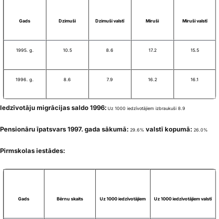
Gads
Dzimuši
Dzimuši valstī
Miruši
Miruši valstī
1995. g.
10.5
8.6
17.2
15.5
1996. g.
8.6
7.9
16.2
16.1
Iedzīvotāju migrācijas saldo 1996:
Uz 1000 iedzīvotājiem izbraukuši 8.9
Pensionāru īpatsvars 1997. gada sākumā:
valstī kopumā:
29.6%
26.0%
Pirmskolas iestādes:
Gads
Bērnu skaits
Uz 1000 iedzīvotājiem
Uz 1000 iedzīvotājiem valstī