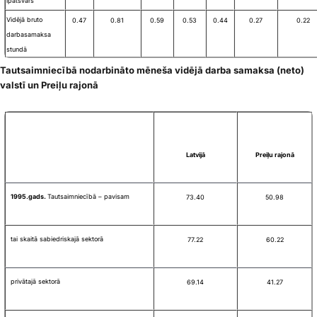
īpatsvars
Vidējā bruto
0.47
0.81
0.59
0.53
0.44
0.27
0.22
darba
samaksa
stundā
Tautsaimniecībā nodarbināto mēneša vidējā darba samaksa (neto)
valstī un Preiļu rajonā
Latvijā
Preiļu rajonā
1995.gads.
Tautsaimniecībā – pavisam
73.40
50.98
tai skaitā sabiedriskajā sektorā
77.22
60.22
privātajā sektorā
69.14
41.27