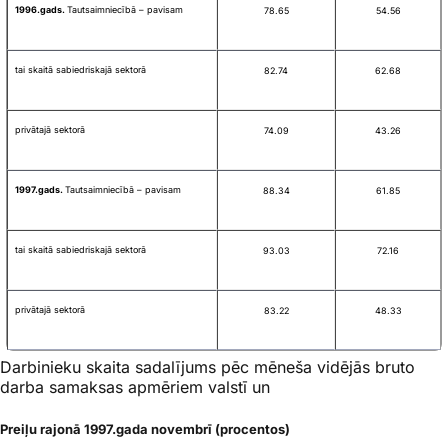
1996.gads.
Tautsaimniecībā – pavisam
78.65
54.56
tai skaitā sabiedriskajā sektorā
82.74
62.68
privātajā sektorā
74.09
43.26
1997.gads.
Tautsaimniecībā – pavisam
88.34
61.85
tai skaitā sabiedriskajā sektorā
93.03
72.16
privātajā sektorā
83.22
48.33
Darbinieku skaita sadalījums pēc mēneša vidējās bruto
darba samaksas apmēriem valstī un
Preiļu rajonā 1997.gada novembrī (procentos)