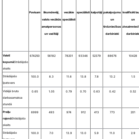
Pavisam
likumdevēji,
vecākie
speciālisti
kalpotāji
pakalpojumu
kvalificēti la
valsts vecākās
speciālisti
un
un
amatpersonas
tirdzniecības
zivsaimniec
un vadītāji
darbinieki
darbiniek
Valstī
674250
56182
78201
93346
52379
88676
10428
kopumā
Strādājošo
skaits
Strādājošo
100.0
8.3
11.6
13.8
7.8
13.2
1.5
īpatsvars
Vidējā bruto
0.65
1.05
0.79
0.70
0.63
0.42
0.52
darba
samaksa
stundā
Preiļu
6999
493
974
912
413
773
201
rajonā
Strādājošo
skaits
Strādājošo
100.0
7.0
13.9
13.0
5.9
11.0
2.9