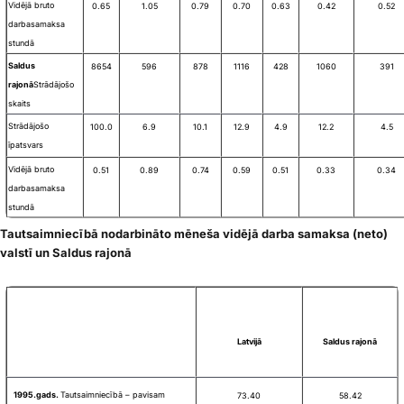
Vidējā bruto
0.65
1.05
0.79
0.70
0.63
0.42
0.52
darba
samaksa
stundā
Saldus
8654
596
878
1116
428
1060
391
rajonā
Strādājošo
skaits
Strādājošo
100.0
6.9
10.1
12.9
4.9
12.2
4.5
īpatsvars
Vidējā bruto
0.51
0.89
0.74
0.59
0.51
0.33
0.34
darba
samaksa
stundā
Tautsaimniecībā nodarbināto mēneša vidējā darba samaksa (neto)
valstī un Saldus rajonā
Latvijā
Saldus rajonā
1995.gads.
Tautsaimniecībā – pavisam
73.40
58.42