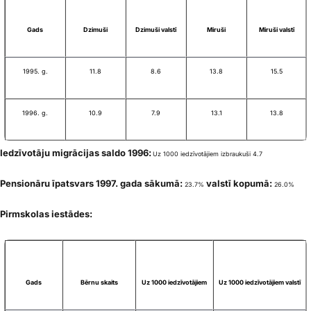
Gads
Dzimuši
Dzimuši valstī
Miruši
Miruši valstī
1995. g.
11.8
8.6
13.8
15.5
1996. g.
10.9
7.9
13.1
13.8
Iedzīvotāju migrācijas saldo 1996:
Uz 1000 iedzīvotājiem izbraukuši 4.7
Pensionāru īpatsvars 1997. gada sākumā:
valstī kopumā:
23.7%
26.0%
Pirmskolas iestādes:
Gads
Bērnu skaits
Uz 1000 iedzīvotājiem
Uz 1000 iedzīvotājiem valstī