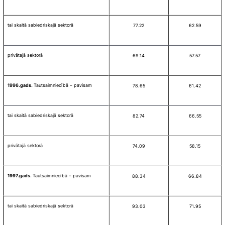
tai skaitā sabiedriskajā sektorā
77.22
62.59
privātajā sektorā
69.14
57.57
1996.gads.
Tautsaimniecībā – pavisam
78.65
61.42
tai skaitā sabiedriskajā sektorā
82.74
66.55
privātajā sektorā
74.09
58.15
1997.gads.
Tautsaimniecībā – pavisam
88.34
66.84
tai skaitā sabiedriskajā sektorā
93.03
71.95