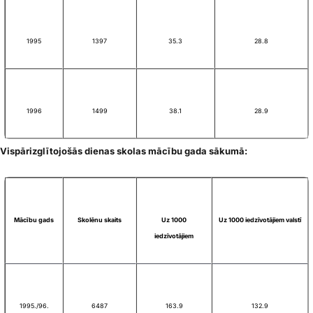
1995
1397
35.3
28.8
1996
1499
38.1
28.9
Vispārizglītojošās dienas skolas mācību gada sākumā:
Mācību gads
Skolēnu skaits
Uz 1000
Uz 1000 iedzīvotājiem valstī
iedzīvotājiem
1995./96.
6487
163.9
132.9