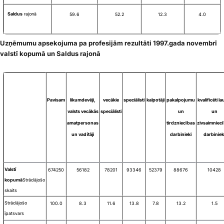
Saldus
rajonā
59.6
52.2
12.3
4.0
Uzņēmumu apsekojuma pa profesijām rezultāti 1997.gada novembrī
valstī kopumā un Saldus rajonā
Pavisam
likumdevēji,
vecākie
speciālisti
kalpotāji
pakalpojumu
kvalificēti la
valsts vecākās
speciālisti
un
un
amatpersonas
tirdzniecības
zivsaimniec
un vadītāji
darbinieki
darbiniek
Valstī
674250
56182
78201
93346
52379
88676
10428
kopumā
Strādājošo
skaits
Strādājošo
100.0
8.3
11.6
13.8
7.8
13.2
1.5
īpatsvars