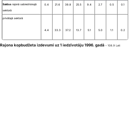
Saldus
rajonā sabiedriskajā
0.4
21.6
39.8
25.5
9.4
2.7
0.5
0.1
sektorā
privātajā sektorā
4.4
33.3
37.2
13.7
5.1
5.0
1.1
0.2
Rajona kopbudžeta izdevumi uz 1 iedzīvotāju 1996. gadā
– 108.9 Lati