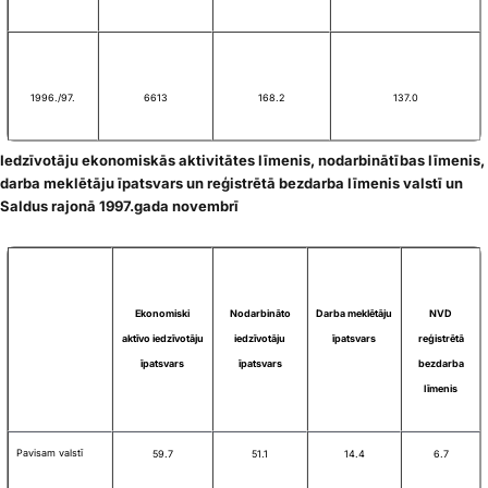
1996./97.
6613
168.2
137.0
Iedzīvotāju ekonomiskās aktivitātes līmenis, nodarbinātības līmenis,
darba meklētāju īpatsvars un reģistrētā bezdarba līmenis valstī un
Saldus rajonā 1997.gada novembrī
Ekonomiski
Nodarbināto
Darba meklētāju
NVD
aktīvo iedzīvotāju
iedzīvotāju
īpatsvars
reģistrētā
īpatsvars
īpatsvars
bezdarba
līmenis
Pavisam valstī
59.7
51.1
14.4
6.7