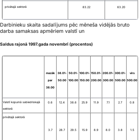
privātajā sektorā
83.22
63.20
Darbinieku skaita sadalījums pēc mēneša vidējās bruto
darba samaksas apmēriem valstī un
Saldus rajonā 1997.gada novembrī (procentos)
mazāk
38.01-
50.01-
100.01-
150.01-
200.01-
300.01-
virs
par
50.00
100.00
150.00
200.00
300.00
500.00
500.00
38.00
Valstī kopumā sabiedriskajā
0.6
12.4
38.6
25.9
11.9
7.1
2.7
0.8
sektorā
privātajā sektorā
3.7
28.7
29.5
15.9
8.9
8.0
3.8
1.5