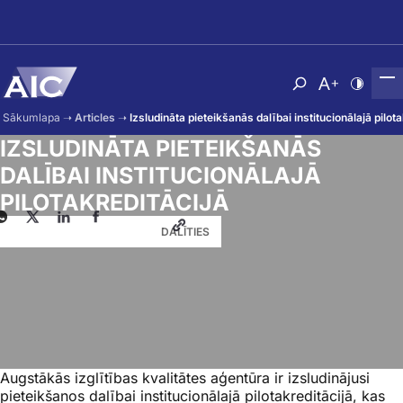
Skip to main content
Atvērt meklēša
Nomainīt b
Nomain
Sākumlapa
➝
Articles
➝
Izsludināta pieteikšanās dalībai institucionālajā pilota
IZSLUDINĀTA PIETEIKŠANĀS
DALĪBAI INSTITUCIONĀLAJĀ
PILOTAKREDITĀCIJĀ
DALĪTIES
Augstākās izglītības kvalitātes aģentūra ir izsludinājusi
pieteikšanos dalībai institucionālajā pilotakreditācijā, kas