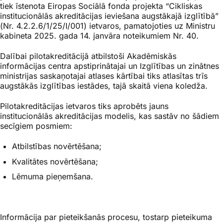
tiek īstenota Eiropas Sociālā fonda projekta “Cikliskas
institucionālās akreditācijas ieviešana augstākajā izglītībā”
(Nr. 4.2.2.6/1/25/I/001) ietvaros, pamatojoties uz Ministru
kabineta 2025. gada 14. janvāra noteikumiem Nr. 40.
Dalībai pilotakreditācijā atbilstoši Akadēmiskās
informācijas centra apstiprinātajai un Izglītības un zinātnes
ministrijas saskaņotajai atlases kārtībai tiks atlasītas trīs
augstākās izglītības iestādes, tajā skaitā viena koledža.
Pilotakreditācijas ietvaros tiks aprobēts jauns
institucionālās akreditācijas modelis, kas sastāv no šādiem
secīgiem posmiem:
Atbilstības novērtēšana;
Kvalitātes novērtēšana;
Lēmuma pieņemšana.
Informācija par pieteikšanās procesu, tostarp pieteikuma