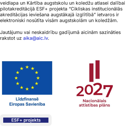
veidlapa un Kārtība augstskolu un koledžu atlasei dalībai
pilotakreditācijā ESF+ projekta “Cikliskas institucionālās
akreditācijas ieviešana augstākajā izglītībā” ietvaros ir
elektroniski nosūtīta visām augstskolām un koledžām.
Jautājumu vai neskaidrību gadījumā aicinām sazināties
rakstot uz
aika@aic.lv
.
ESF+ projekts