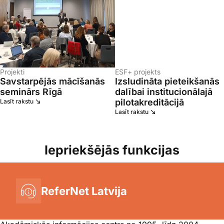
Projekti
ESF+ projekts
Savstarpējās mācīšanās
Izsludināta pieteikšanās
seminārs Rīgā
dalībai institucionālajā
pilotakreditācijā
Lasīt rakstu
Lasīt rakstu
Iepriekšējās funkcijas
ReferNet Latvija