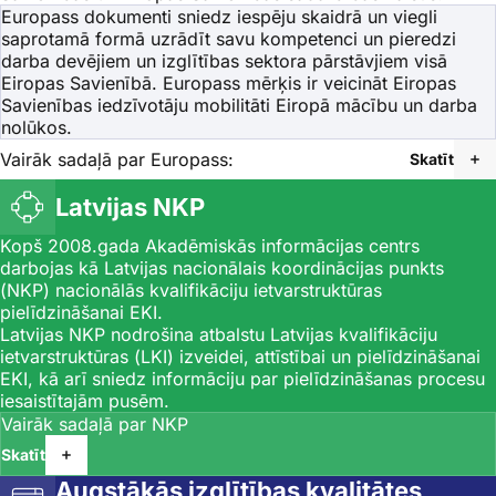
Europass
dokumenti sniedz iespēju skaidrā un viegli
saprotamā formā uzrādīt savu kompetenci un pieredzi
darba devējiem un izglītības sektora pārstāvjiem visā
Eiropas Savienībā.
Europass
mērķis ir veicināt Eiropas
Savienības iedzīvotāju mobilitāti Eiropā mācību un darba
nolūkos.
Vairāk sadaļā par Europass:
Skatīt
Latvijas NKP
Kopš 2008.gada Akadēmiskās informācijas centrs
darbojas kā Latvijas nacionālais koordinācijas punkts
(NKP) nacionālās kvalifikāciju ietvarstruktūras
pielīdzināšanai EKI.
Latvijas NKP nodrošina atbalstu Latvijas kvalifikāciju
ietvarstruktūras (LKI) izveidei, attīstībai un pielīdzināšanai
EKI, kā arī sniedz informāciju par pielīdzināšanas procesu
iesaistītajām pusēm.
Vairāk sadaļā par NKP
Skatīt
Augstākās izglītības kvalitātes