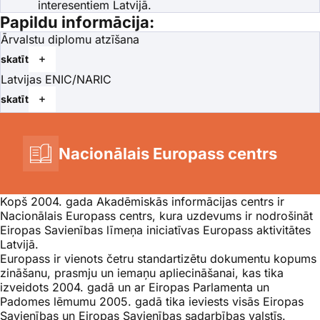
interesentiem Latvijā.
Papildu informācija:
Ārvalstu diplomu atzīšana
skatīt
Latvijas ENIC/NARIC
skatīt
Nacionālais Europass centrs
Kopš 2004. gada Akadēmiskās informācijas centrs ir
Nacionālais
Europass
centrs, kura uzdevums ir nodrošināt
Eiropas Savienības līmeņa iniciatīvas
Europass
aktivitātes
Latvijā.
Europass ir vienots četru standartizētu dokumentu kopums
zināšanu, prasmju un iemaņu apliecināšanai, kas tika
izveidots 2004. gadā un ar Eiropas Parlamenta un
Padomes lēmumu 2005. gadā tika ieviests visās Eiropas
Savienības un Eiropas Savienības sadarbības valstīs.