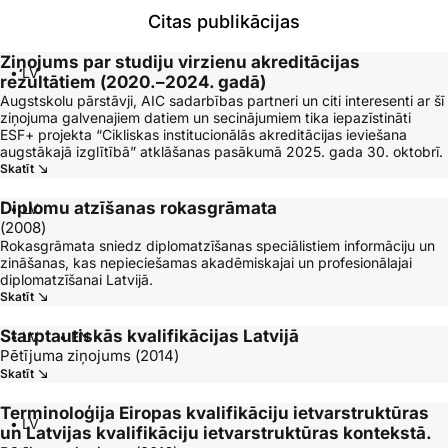
Citas publikācijas
Ziņojums par studiju virzienu akreditācijas
• LV
rezultātiem (2020.–2024. gadā)
Augstskolu pārstāvji, AIC sadarbības partneri un citi interesenti ar šī
ziņojuma galvenajiem datiem un secinājumiem tika iepazīstināti
ESF+ projekta “Cikliskas institucionālās akreditācijas ieviešana
augstākajā izglītībā” atklāšanas pasākumā 2025. gada 30. oktobrī.
Skatīt
Diplomu atzīšanas rokasgrāmata
• LV
(2008)
Rokasgrāmata sniedz diplomatzīšanas speciālistiem informāciju un
zināšanas, kas nepieciešamas akadēmiskajai un profesionālajai
diplomatzīšanai Latvijā.
Skatīt
Starptautiskās kvalifikācijas Latvijā
• LV
• EN
Pētījuma ziņojums (2014)
Skatīt
Terminoloģija Eiropas kvalifikāciju ietvarstruktūras
• LV
un Latvijas kvalifikāciju ietvarstruktūras kontekstā.