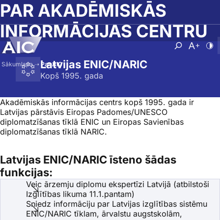
Skip to main content
PAR AKADĒMISKĀS
INFORMĀCIJAS CENTRU
Atvērt mek
Nomainī
No
Latvijas ENIC/NARIC
Sākumlapa
➝
Par AIC
Kopš 1995. gada
Akadēmiskās informācijas centrs kopš 1995. gada ir
Latvijas pārstāvis Eiropas Padomes/UNESCO
diplomatzīšanas tīklā ENIC un Eiropas Savienības
diplomatzīšanas tīklā NARIC.
Latvijas ENIC/NARIC īsteno šādas
funkcijas:
Veic ārzemju diplomu ekspertīzi Latvijā (atbilstoši
Izglītības likuma 11.1.pantam)
Sniedz informāciju par Latvijas izglītības sistēmu
ENIC/NARIC tīklam, ārvalstu augstskolām,