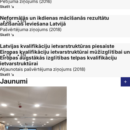
Pētījuma ziņojums (2016)
Skatīt
Neformālās un ikdienas mācīšanās rezultātu
• LV
• EN
atzīšanas ieviešana Latvijā
Pašvērtējuma ziņojums (2018)
Skatīt
Latvijas kvalifikāciju ietvarstruktūras piesaiste
Eiropas kvalifikāciju ietvarstruktūrai mūžizglītībai un
• LV
• EN
Eiropas augstākās izglītības telpas kvalifikāciju
ietvarstruktūrai
Atjaunotais pašvērtējuma ziņojums (2018)
Skatīt
Jaunumi
+