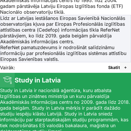
Akadēmiskās informācijas centrs no 1995. līdz 2004.
gadam pārstāvēja Latviju Eiropas Izglītības fonda (ETF)
Nacionālo observatoriju tīklā.
Līdz ar Latvijas iestāšanos Eiropas Savienībā Nacionālās
observatorijas kļuva par Eiropas Profesionālās izglītības
attīstības centra (Cedefop) informācijas tīkla
ReferNet
pārstāvjiem, ko līdz 2019. gada beigām pārvaldīja
Akadēmiskās informācijas centrs.
ReferNet
pamatuzdevums ir nodrošināt salīdzināmu
informāciju par profesionālās izglītības sistēmas attīstību
Eiropas Savienības valstīs.
Vairāk:
Skatīt
Study in Latvia
Study in Latvia
ir nacionālā aģentūra, kuru atbalsta
Izglītības un zinātnes ministrija un kuru pārvaldīja
Akadēmiskās informācijas centrs no 2009. gada līdz 2018.
gada beigām.
Study in Latvia
mērķis ir parādīt dažādo
studiju iespēju klāstu Latvijā.
Study in Latvia
sniedz
informāciju par starptautiskajām studiju programmām, kas
tiek nodrošinātas ES valodās bakalaura, maģistra un