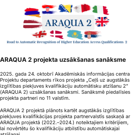
ARAQUA 2 projekta uzsākšanas sanāksme
2025. gada 24. oktobrī Akadēmiskās informācijas centra
Projektu departaments rīkos projekta „Ceļš uz augstākās
izglītības piekļuves kvalifikāciju automātisku atzīšanu 2”
(ARAQUA 2) uzsākšanas sanāksmi. Sanāksmē piedalīsies
projekta partneri no 11 valstīm.
ARAQUA 2 projektā plānots kartēt augstākās izglītības
piekļuves kvalifikācijas projekta partnervalstīs saskaņā ar
ARAQUA projektā (2022.–2024.) noteiktajiem kritērijiem,
lai novērtētu šo kvalifikāciju atbilstību automātiskajai
atzīšanai.