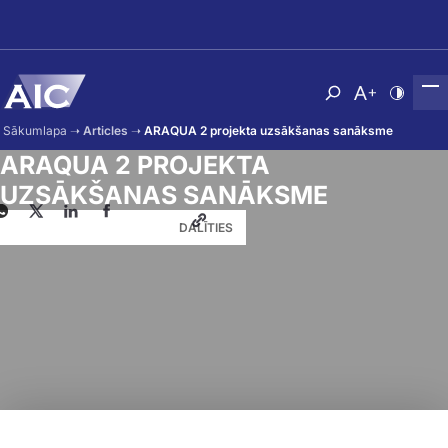
Skip to main content
Atvērt meklēša
Nomainīt b
Nomain
Sākumlapa
➝
Articles
➝
ARAQUA 2 projekta uzsākšanas sanāksme
ARAQUA 2 PROJEKTA
UZSĀKŠANAS SANĀKSME
DALĪTIES