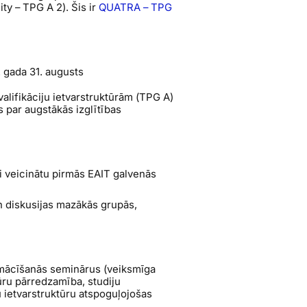
ity – TPG A 2
). Šis ir
QUATRA – TPG
. gada 31. augusts
alifikāciju ietvarstruktūrām (TPG A)
s par augstākās izglītības
ai veicinātu pirmās EAIT galvenās
n diskusijas mazākās grupās,
mācīšanās seminārus (veiksmīga
ūru pārredzamība, studiju
u ietvarstruktūru atspoguļojošas