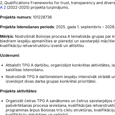
2,
Qualifications Frameworks for trust, transparency and divers
A 2
(2022-2025) projekta turpinājums.
Projekta numurs
: 101228736
Projekta īstenošanas periods
: 2025. gada 1. septembris – 2028
Mērķis
: Nodrošināt Boloņas procesa A tematiskās grupas par kv
biedriem iespēju apmainīties ar pieredzi un savstarpēji mācītie
kvalifikāciju ietvarstruktūru izveidi un attīstību
Uzdevumi
:
Atbalstīt TPG A darbību, organizējot konkrētas aktivitātes, l
saistības īstenošanu.
Nodrošināt TPG A dalībniekiem iespēju intensīvāk strādāt u
izveidojot divas darba grupas konkrētai prioritātei.
Projekta aktivitātes
:
Organizēt četras TPG A sanāksmes un četrus savstarpējos 
pašvērtēšanas procesa ieviešana, kvalifikācijas ietvarstrukt
programmas ārpus Boloņas trīs ciklu struktūras, kvalifikācij
kvalifikāciju datubāzes un reģistri)