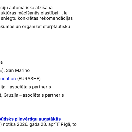
āciju automātiskā atzīšana
truktūŗas mācīšanās elastībai –, lai
n sniegtu konkrētas rekomendācijas
ākumos un organizēt starptautisku
ta
E), San Marino
ducation
(EURASHE)
ja – asociētais partneris
, Gruzija – asociētais partneris
ūtisks pilnvērtīgu augstākās
) notika 2026. gada 28. aprīlī Rīgā, to