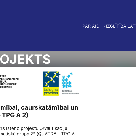
PAR AIC
IZGLĪTĪBA LA
ROJEKTS
camībai, caurskatāmībai un
 TPG A 2)
 īsteno projektu „Kvalifikāciju
tematiskā grupa 2” (QUATRA – TPG A