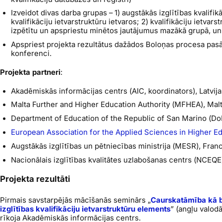
Izveidot divas darba grupas – 1) augstākās izglītības kvalifik
kvalifikāciju ietvarstruktūru ietvaros; 2) kvalifikāciju ietvars
izpētītu un apspriestu minētos jautājumus mazākā grupā, u
Apspriest projekta rezultātus dažādos Boloņas procesa pas
konferenci.
Projekta partneri
:
Akadēmiskās informācijas centrs (AIC, koordinators), Latvija
Malta Further and Higher Education Authority
(MFHEA), Mal
Department of Education of the Republic of San Marino
(Do
European Association for the Applied Sciences in Higher E
Augstākās izglītības un pētniecības ministrija (MESR), Franci
Nacionālais izglītības kvalitātes uzlabošanas centrs (NCEQE)
Projekta rezultāti
Pirmais savstarpējās mācīšanās seminārs „
Caurskatāmība kā b
izglītības kvalifikāciju ietvarstruktūru elements
” (angļu valodā
rīkoja Akadēmiskās informācijas centrs.