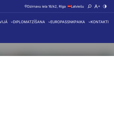
Dzirnavu iela 16/k2, Rīga
Latviešu
Atvērt meklē
Nomainīt 
Nomai
TVIJĀ
DIPLOMATZĪŠANA
EUROPASS
NKP
AIKA
KONTAKTI