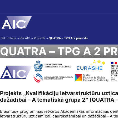
Skip to main content
Sākumlapa
➝
Par AIC
➝
Projekti
➝
QUATRA – TPG A 2 projekts
QUATRA – TPG A 2 P
Projekts „Kvalifikāciju ietvarstruktūru uzti
dažādībai – A tematiskā grupa 2” (QUATRA –
Erasmus+
programmas ietvaros Akadēmiskās informācijas centrs
ietvarstruktūru uzticamībai, caurskatāmībai un dažādībai – A 