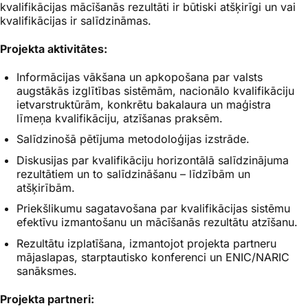
kvalifikācijas mācīšanās rezultāti ir būtiski atšķirīgi un vai
kvalifikācijas ir salīdzināmas.
Projekta aktivitātes:
Informācijas vākšana un apkopošana par valsts
augstākās izglītības sistēmām, nacionālo kvalifikāciju
ietvarstruktūrām, konkrētu bakalaura un maģistra
līmeņa kvalifikāciju, atzīšanas praksēm.
Salīdzinošā pētījuma metodoloģijas izstrāde.
Diskusijas par kvalifikāciju horizontālā salīdzinājuma
rezultātiem un to salīdzināšanu – līdzībām un
atšķirībām.
Priekšlikumu sagatavošana par kvalifikācijas sistēmu
efektīvu izmantošanu un mācīšanās rezultātu atzīšanu.
Rezultātu izplatīšana, izmantojot projekta partneru
mājaslapas, starptautisko konferenci un ENIC/NARIC
sanāksmes.
Projekta partneri: