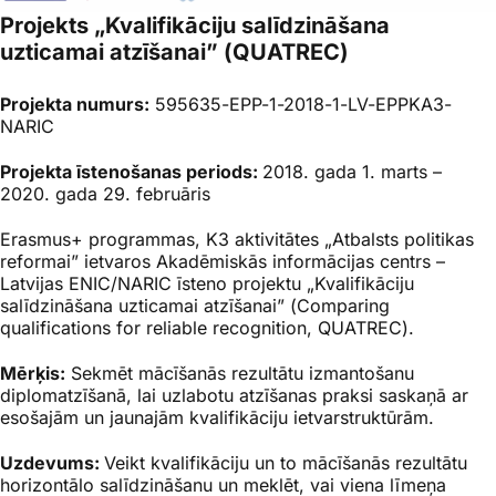
Projekts „Kvalifikāciju salīdzināšana
uzticamai atzīšanai” (QUATREC)
Projekta numurs:
595635-EPP-1-2018-1-LV-EPPKA3-
NARIC
Projekta īstenošanas periods:
2018. gada 1. marts –
2020. gada 29. februāris
Erasmus+
programmas, K3 aktivitātes „Atbalsts politikas
reformai” ietvaros Akadēmiskās informācijas centrs –
Latvijas ENIC/NARIC īsteno projektu „Kvalifikāciju
salīdzināšana uzticamai atzīšanai” (
Comparing
qualifications for reliable recognition
, QUATREC).
Mērķis:
Sekmēt mācīšanās rezultātu izmantošanu
diplomatzīšanā, lai uzlabotu atzīšanas praksi saskaņā ar
esošajām un jaunajām kvalifikāciju ietvarstruktūrām.
Uzdevums:
Veikt kvalifikāciju un to mācīšanās rezultātu
horizontālo salīdzināšanu un meklēt, vai viena līmeņa