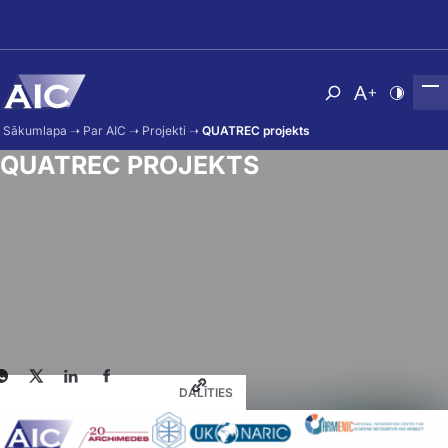
Skip to main content
Atvērt meklēša
Nomainīt b
Nomain
Sākumlapa
➝
Par AIC
➝
Projekti
➝
QUATREC projekts
QUATREC PROJEKTS
DALĪTIES