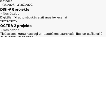
iestādēs
1.08.2025.-31.07.2027.
DIGI-AR projekts
• Noslēdzies
Digitālie rīki automātiskās atzīšanas ieviešanai
2023-2025
OCTRA 2 projekts
• Noslēdzies
Tiešsaistes kursu katalogi un datubāzes caurskatāmībai un atzīšanai 2
01.01.2023.-31.12.2025.
ARAQUA projekts
• Noslēdzies
Ceļš uz augstākās izglītības piekļuves kvalifikāciju automātisku atzīšanu
1.12.2022.-30.11.2024.
QUATRA – TPG A projekts
• Noslēdzies
Kvalifikāciju ietvarstruktūru uzticamībai, caurskatāmībai un dažādībai – A
tematiskā grupa
2022-2025
OCTRA projekts
• Noslēdzies
Tiešsaistes kursu katalogi un datubāzes caurskatāmībai un atzīšanai
1.10.2020.-30.09.2022.
QUATREC 2 projekts
• Noslēdzies
Kvalifikāciju salīdzināšana uzticamai atzīšanai