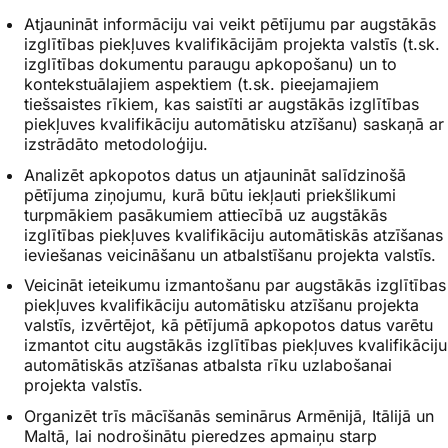
Atjaunināt informāciju vai veikt pētījumu par augstākās
izglītības piekļuves kvalifikācijām projekta valstīs (t.sk.
izglītības dokumentu paraugu apkopošanu) un to
kontekstuālajiem aspektiem (t.sk. pieejamajiem
tiešsaistes rīkiem, kas saistīti ar augstākās izglītības
piekļuves kvalifikāciju automātisku atzīšanu) saskaņā ar
izstrādāto metodoloģiju.
Analizēt apkopotos datus un atjaunināt salīdzinošā
pētījuma ziņojumu, kurā būtu iekļauti priekšlikumi
turpmākiem pasākumiem attiecībā uz augstākās
izglītības piekļuves kvalifikāciju automātiskās atzīšanas
ieviešanas veicināšanu un atbalstīšanu projekta valstīs.
Veicināt ieteikumu izmantošanu par augstākās izglītības
piekļuves kvalifikāciju automātisku atzīšanu projekta
valstīs, izvērtējot, kā pētījumā apkopotos datus varētu
izmantot citu augstākās izglītības piekļuves kvalifikāciju
automātiskās atzīšanas atbalsta rīku uzlabošanai
projekta valstīs.
Organizēt trīs mācīšanās seminārus Armēnijā, Itālijā un
Maltā, lai nodrošinātu pieredzes apmaiņu starp