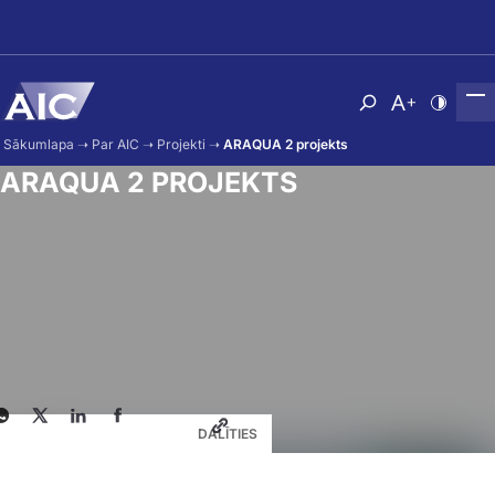
Skip to main content
Atvērt meklēša
Nomainīt b
Nomain
Sākumlapa
➝
Par AIC
➝
Projekti
➝
ARAQUA 2 projekts
ARAQUA 2 PROJEKTS
DALĪTIES