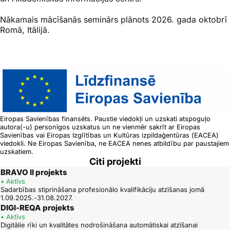
Nākamais mācīšanās seminārs plānots 2026. gada oktobrī
Romā, Itālijā.
Eiropas Savienības finansēts. Paustie viedokļi un uzskati atspoguļo
autora(-u) personīgos uzskatus un ne vienmēr sakrīt ar Eiropas
Savienības vai Eiropas Izglītības un Kultūras izpildaģentūras (EACEA)
viedokli. Ne Eiropas Savienība, ne EACEA nenes atbildību par paustajiem
uzskatiem.
Citi projekti
BRAVO II projekts
• Aktīvs
Sadarbības stiprināšana profesionālo kvalifikāciju atzīšanas jomā
1.09.2025.-31.08.2027.
DIGI-REQA projekts
• Aktīvs
Digitālie rīki un kvalitātes nodrošināšana automātiskai atzīšanai