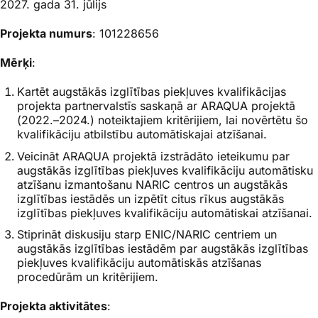
2027. gada 31. jūlijs
Projekta numurs
: 101228656
Mērķi
:
Kartēt augstākās izglītības piekļuves kvalifikācijas
projekta partnervalstīs saskaņā ar ARAQUA projektā
(2022.–2024.) noteiktajiem kritērijiem, lai novērtētu šo
kvalifikāciju atbilstību automātiskajai atzīšanai.
Veicināt ARAQUA projektā izstrādāto ieteikumu par
augstākās izglītības piekļuves kvalifikāciju automātisku
atzīšanu izmantošanu NARIC centros un augstākās
izglītības iestādēs un izpētīt citus rīkus augstākās
izglītības piekļuves kvalifikāciju automātiskai atzīšanai.
Stiprināt diskusiju starp ENIC/NARIC centriem un
augstākās izglītības iestādēm par augstākās izglītības
piekļuves kvalifikāciju automātiskās atzīšanas
procedūrām un kritērijiem.
Projekta aktivitātes
: