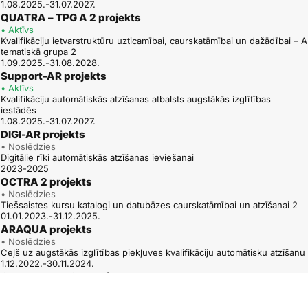
1.08.2025.-31.07.2027.
QUATRA – TPG A 2 projekts
• Aktīvs
Kvalifikāciju ietvarstruktūru uzticamībai, caurskatāmībai un dažādībai – A
tematiskā grupa 2
1.09.2025.-31.08.2028.
Support-AR projekts
• Aktīvs
Kvalifikāciju automātiskās atzīšanas atbalsts augstākās izglītības
iestādēs
1.08.2025.-31.07.2027.
DIGI-AR projekts
• Noslēdzies
Digitālie rīki automātiskās atzīšanas ieviešanai
2023-2025
OCTRA 2 projekts
• Noslēdzies
Tiešsaistes kursu katalogi un datubāzes caurskatāmībai un atzīšanai 2
01.01.2023.-31.12.2025.
ARAQUA projekts
• Noslēdzies
Ceļš uz augstākās izglītības piekļuves kvalifikāciju automātisku atzīšanu
1.12.2022.-30.11.2024.
QUATRA – TPG A projekts
• Noslēdzies
Kvalifikāciju ietvarstruktūru uzticamībai, caurskatāmībai un dažādībai – A