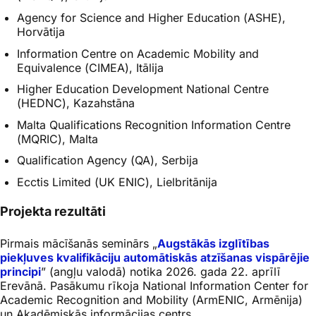
Agency for Science and Higher Education
(ASHE),
Horvātija
Information Centre on Academic Mobility and
Equivalence
(CIMEA), Itālija
Higher Education Development National Centre
(HEDNC), Kazahstāna
Malta Qualifications Recognition Information Centre
(MQRIC), Malta
Qualification Agency
(QA), Serbija
Ecctis Limited
(UK ENIC), Lielbritānija
Projekta rezultāti
Pirmais mācīšanās seminārs „
Augstākās izglītības
piekļuves kvalifikāciju automātiskās atzīšanas vispārējie
principi
” (angļu valodā) notika 2026. gada 22. aprīlī
Erevānā. Pasākumu rīkoja
National Information Center for
Academic Recognition and Mobility
(ArmENIC, Armēnija)
un Akadēmiskās informācijas centrs.