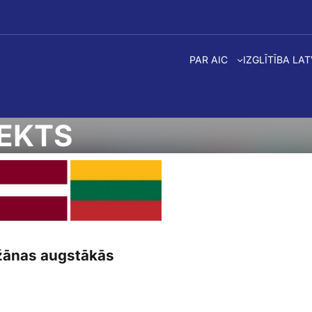
PAR AIC
IZGLĪTĪBA LA
EKTS
žānas augstākās