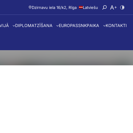
Dzirnavu iela 16/k2, Rīga
Latviešu
Atvērt meklē
Nomainīt 
Nomai
TVIJĀ
DIPLOMATZĪŠANA
EUROPASS
NKP
AIKA
KONTAKTI