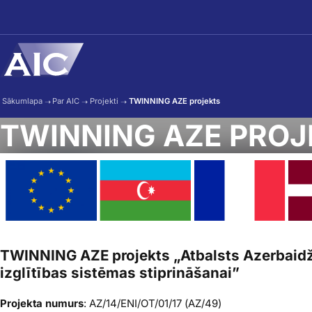
Skip to main content
Sākumlapa
➝
Par AIC
➝
Projekti
➝
TWINNING AZE projekts
TWINNING AZE PROJ
TWINNING AZE projekts „Atbalsts Azerbaid
izglītības sistēmas stiprināšanai”
Projekta numurs
: AZ/14/ENI/OT/01/17 (AZ/49)