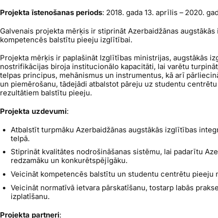
Projekta īstenošanas periods
: 2018. gada 13. aprīlis – 2020. gada
Galvenais projekta mērķis ir stiprināt Azerbaidžānas augstākās i
kompetencēs balstītu pieeju izglītībai.
Projekta mērķis ir paplašināt Izglītības ministrijas, augstākās iz
nostrifikācijas biroja institucionālo kapacitāti, lai varētu turpin
telpas principus, mehānismus un instrumentus, kā arī pārlieci
un piemērošanu, tādejādi atbalstot pāreju uz studentu centrēt
rezultātiem balstītu pieeju.
Projekta uzdevumi
:
Atbalstīt turpmāku Azerbaidžānas augstākās izglītības integr
telpā.
Stiprināt kvalitātes nodrošināšanas sistēmu, lai padarītu Az
redzamāku un konkurētspējīgāku.
Veicināt kompetencēs balstītu un studentu centrētu pieeju
Veicināt normatīvā ietvara pārskatīšanu, tostarp labās prakse
izplatīšanu.
Projekta partneri
: