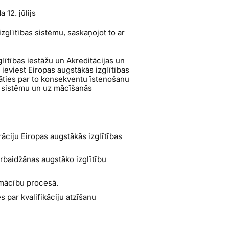
 12. jūlijs
zglītības sistēmu, saskaņojot to ar
glītības iestāžu un Akreditācijas un
āt ieviest Eiropas augstākās izglītības
nāties par to konsekventu īstenošanu
u sistēmu un uz mācīšanās
āciju Eiropas augstākās izglītības
erbaidžānas augstāko izglītību
 mācību procesā.
s par kvalifikāciju atzīšanu