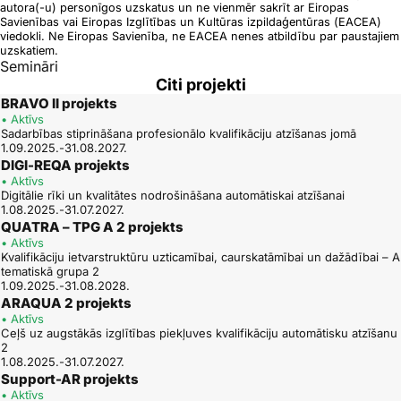
autora(-u) personīgos uzskatus un ne vienmēr sakrīt ar Eiropas
Savienības vai Eiropas Izglītības un Kultūras izpildaģentūras (EACEA)
viedokli. Ne Eiropas Savienība, ne EACEA nenes atbildību par paustajiem
uzskatiem.
Semināri
Citi projekti
BRAVO II projekts
• Aktīvs
Sadarbības stiprināšana profesionālo kvalifikāciju atzīšanas jomā
1.09.2025.-31.08.2027.
DIGI-REQA projekts
• Aktīvs
Digitālie rīki un kvalitātes nodrošināšana automātiskai atzīšanai
1.08.2025.-31.07.2027.
QUATRA – TPG A 2 projekts
• Aktīvs
Kvalifikāciju ietvarstruktūru uzticamībai, caurskatāmībai un dažādībai – A
tematiskā grupa 2
1.09.2025.-31.08.2028.
ARAQUA 2 projekts
• Aktīvs
Ceļš uz augstākās izglītības piekļuves kvalifikāciju automātisku atzīšanu
2
1.08.2025.-31.07.2027.
Support-AR projekts
• Aktīvs