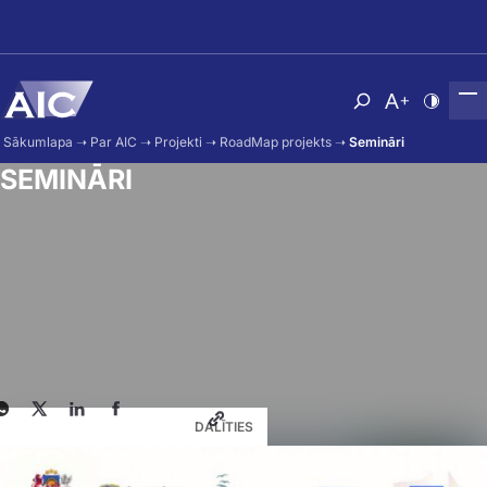
Skip to main content
Atvērt meklēša
Nomainīt b
Nomain
Sākumlapa
➝
Par AIC
➝
Projekti
➝
RoadMap projekts
➝
Semināri
SEMINĀRI
DALĪTIES