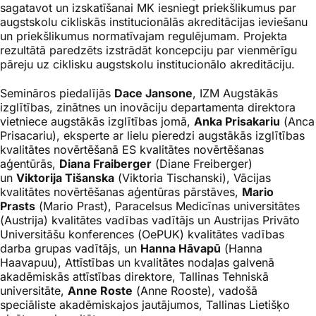
sagatavot un izskatīšanai MK iesniegt priekšlikumus par
augstskolu cikliskās institucionālās akreditācijas ieviešanu
un priekšlikumus normatīvajam regulējumam. Projekta
rezultātā paredzēts izstrādāt koncepciju par vienmērīgu
pāreju uz ciklisku augstskolu institucionālo akreditāciju.
Semināros piedalījās
Dace Jansone
, IZM Augstākās
izglītības, zinātnes un inovāciju departamenta direktora
vietniece augstākās izglītības jomā,
Anka Prisakariu
(
Anca
Prisacariu
), eksperte ar lielu pieredzi augstākās izglītības
kvalitātes novērtēšanā ES kvalitātes novērtēšanas
aģentūrās,
Diana Fraiberger
(
Diane Freiberger
)
un
Viktorija Tišanska
(
Viktoria Tischanski
), Vācijas
kvalitātes novērtēšanas aģentūras pārstāves,
Mario
Prasts
(
Mario Prast
),
Paracelsus
Medicīnas universitātes
(Austrija) kvalitātes vadības vadītājs un Austrijas Privāto
Universitāšu konferences (OePUK) kvalitātes vadības
darba grupas vadītājs, un
Hanna Hāvapū
(
Hanna
Haavapuu
), Attīstības un kvalitātes nodaļas galvenā
akadēmiskās attīstības direktore, Tallinas Tehniskā
universitāte,
Anne Roste
(
Anne Rooste
), vadošā
speciāliste akadēmiskajos jautājumos, Tallinas Lietišķo