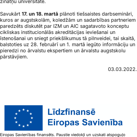
zinātņu universitāte.
Savukārt
17. un 18. martā
plānoti tiešsaistes darbsemināri,
kuros ar augstskolām, koledžām un sadarbības partneriem
paredzēts diskutēt par IZM un AIC sagatavoto konceptu
cikliskas institucionālās akreditācijas ieviešanai un
īstenošanai un sniegt priekšlikumus tā pilnveidei, tai skaitā,
balstoties uz 28. februārī un 1. martā iegūto informāciju un
pieredzi no ārvalstu ekspertiem un ārvalstu augstskolu
pārstāvjiem.
03.03.2022.
Eiropas Savienības finansēts. Paustie viedokļi un uzskati atspoguļo