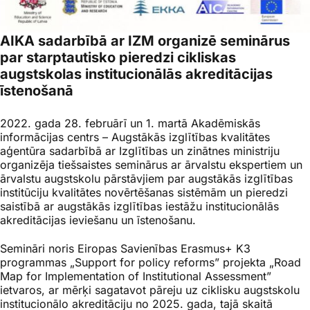
AIKA sadarbībā ar IZM organizē seminārus
par starptautisko pieredzi cikliskas
augstskolas institucionālās akreditācijas
īstenošanā
2022. gada 28. februārī un 1. martā Akadēmiskās
informācijas centrs – Augstākās izglītības kvalitātes
aģentūra sadarbībā ar Izglītības un zinātnes ministriju
organizēja tiešsaistes seminārus ar ārvalstu ekspertiem un
ārvalstu augstskolu pārstāvjiem par augstākās izglītības
institūciju kvalitātes novērtēšanas sistēmām un pieredzi
saistībā ar augstākās izglītības iestāžu institucionālās
akreditācijas ieviešanu un īstenošanu.
Semināri noris Eiropas Savienības
Erasmus+
K3
programmas „
Support for policy reforms
” projekta „
Road
Map for Implementation of Institutional Assessment
”
ietvaros, ar mērķi sagatavot pāreju uz ciklisku augstskolu
institucionālo akreditāciju no 2025. gada, tajā skaitā