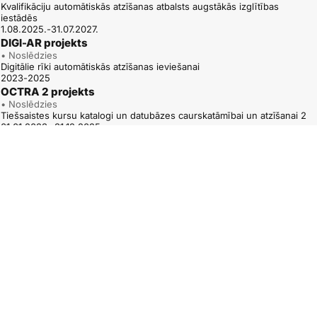
Kvalifikāciju automātiskās atzīšanas atbalsts augstākās izglītības
iestādēs
1.08.2025.-31.07.2027.
DIGI-AR projekts
• Noslēdzies
Digitālie rīki automātiskās atzīšanas ieviešanai
2023-2025
OCTRA 2 projekts
• Noslēdzies
Tiešsaistes kursu katalogi un datubāzes caurskatāmībai un atzīšanai 2
01.01.2023.-31.12.2025.
ARAQUA projekts
• Noslēdzies
Ceļš uz augstākās izglītības piekļuves kvalifikāciju automātisku atzīšanu
1.12.2022.-30.11.2024.
QUATRA – TPG A projekts
• Noslēdzies
Kvalifikāciju ietvarstruktūru uzticamībai, caurskatāmībai un dažādībai – A
tematiskā grupa
2022-2025
OCTRA projekts
• Noslēdzies
Tiešsaistes kursu katalogi un datubāzes caurskatāmībai un atzīšanai
1.10.2020.-30.09.2022.
QUATREC 2 projekts
• Noslēdzies