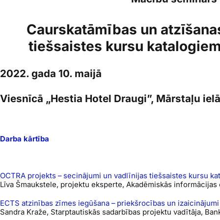
Caurskatāmības un atzīšana
tiešsaistes kursu katalogi
2022. gada 10. maijā
Viesnīcā „Hestia Hotel Draugi”, Mārstaļu ielā
Darba kārtība
OCTRA projekts – secinājumi un vadlīnijas tiešsaistes kursu ka
Līva Šmaukstele, projektu eksperte, Akadēmiskās informācijas 
ECTS atzinības zīmes iegūšana – priekšrocības un izaicinājumi
Sandra Kraže, Starptautiskās sadarbības projektu vadītāja, Ba