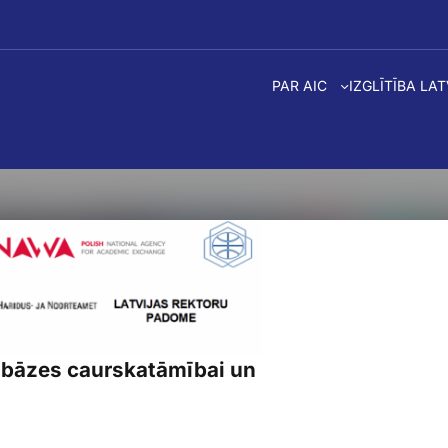
PAR AIC
IZGLĪTĪBA LA
ubāzes caurskatāmībai un