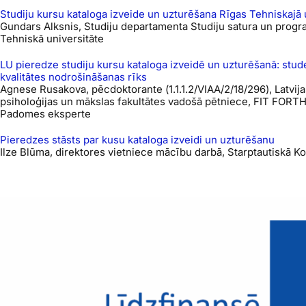
Studiju kursu kataloga izveide un uzturēšana Rīgas Tehniskajā 
Gundars Alksnis, Studiju departamenta Studiju satura un progr
Tehniskā universitāte
LU pieredze studiju kursu kataloga izveidē un uzturēšanā: stud
kvalitātes nodrošināšanas rīks
Agnese Rusakova, pēcdoktorante (1.1.1.2/VIAA/2/18/296), Latvij
psiholoģijas un mākslas fakultātes vadošā pētniece, FIT FORTH
Padomes eksperte
Pieredzes stāsts par kusu kataloga izveidi un uzturēšanu
Ilze Blūma, direktores vietniece mācību darbā, Starptautiskā K