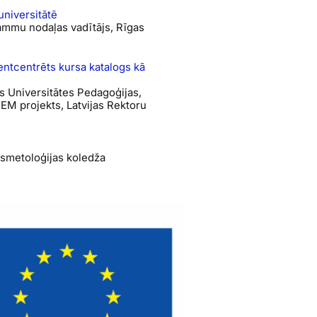
universitātē
ammu nodaļas vadītājs, Rīgas
entcentrēts kursa katalogs kā
as Universitātes Pedagoģijas,
EM projekts, Latvijas Rektoru
osmetoloģijas koledža