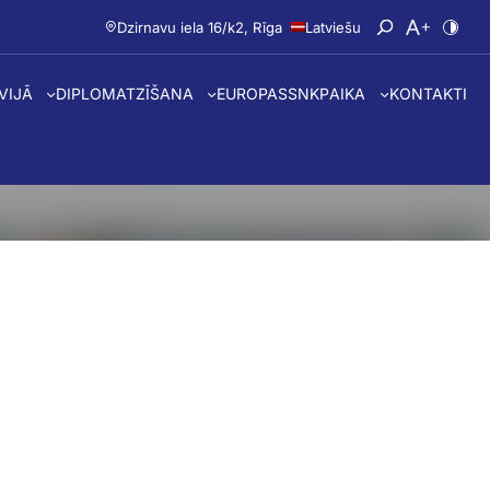
Dzirnavu iela 16/k2, Rīga
Latviešu
Atvērt meklē
Nomainīt 
Nomai
TVIJĀ
DIPLOMATZĪŠANA
EUROPASS
NKP
AIKA
KONTAKTI