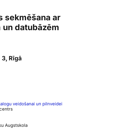
s sekmēšana ar
em un datubāzēm
 3, Rīgā
talogu veidošanai un pilnveidei
centrs
nku Augstskola