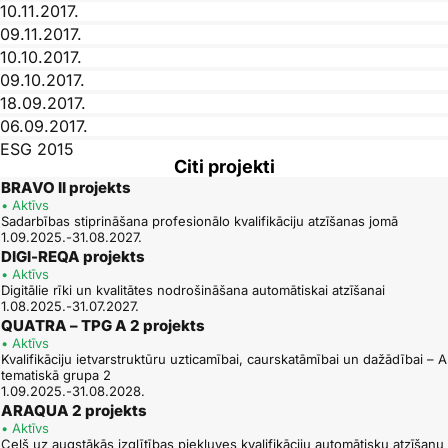
10.11.2017.
09.11.2017.
10.10.2017.
09.10.2017.
18.09.2017.
06.09.2017.
ESG 2015
Citi projekti
31.05.2017.
BRAVO II projekts
30.05.2017.
• Aktīvs
Pašnovērtējuma ziņojums
Sadarbības stiprināšana profesionālo kvalifikāciju atzīšanas jomā
1.09.2025.-31.08.2027.
11.05.2017.
DIGI-REQA projekts
13.04.2017.
• Aktīvs
21.02.2017.
Digitālie rīki un kvalitātes nodrošināšana automātiskai atzīšanai
1.08.2025.-31.07.2027.
15.02.2017.
QUATRA – TPG A 2 projekts
08.02.2017.
• Aktīvs
31.01.2017.
Kvalifikāciju ietvarstruktūru uzticamībai, caurskatāmībai un dažādībai – A
tematiskā grupa 2
21.12.2016.
1.09.2025.-31.08.2028.
07.12.2016.
ARAQUA 2 projekts
06.10.2016.
• Aktīvs
Ceļš uz augstākās izglītības piekļuves kvalifikāciju automātisku atzīšanu
05.08.2016.