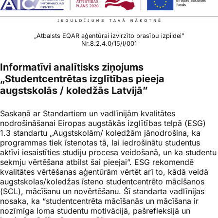
„Atbalsts EQAR aģentūrai izvirzīto prasību izpildei”
Nr.8.2.4.0/15/I/001
Informatīvi analītisks ziņojums
„Studentcentrētas izglītības pieeja
augstskolās / koledžās Latvijā”
Saskaņā ar Standartiem un vadlīnijām kvalitātes
nodrošināšanai Eiropas augstākās izglītības telpā (ESG)
1.3 standartu „Augstskolām/ koledžām jānodrošina, ka
programmas tiek īstenotas tā, lai iedrošinātu studentus
aktīvi iesaistīties studiju procesa veidošanā, un ka studentu
sekmju vērtēšana atbilst šai pieejai”. ESG rekomendē
kvalitātes vērtēšanas aģentūrām vērtēt arī to, kādā veidā
augstskolas/koledžas īsteno studentcentrēto mācīšanos
(SCL), mācīšanu un novērtēšanu. Šī standarta vadlīnijas
nosaka, ka “studentcentrēta mācīšanās un mācīšana ir
nozīmīga loma studentu motivācijā, pašrefleksijā un