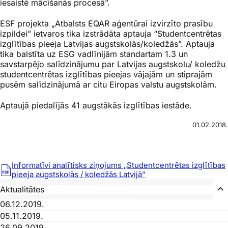
iesaistē mācīšanās procesā”.
ESF projekta „Atbalsts EQAR aģentūrai izvirzīto prasību
izpildei” ietvaros tika izstrādāta aptauja “Studentcentrētas
izglītības pieeja Latvijas augstskolās/koledžās”. Aptauja
tika balstīta uz ESG vadlīnijām standartam 1.3 un
savstarpējo salīdzinājumu par Latvijas augstskolu/ koledžu
studentcentrētas izglītības pieejas vājajām un stiprajām
pusēm salīdzinājumā ar citu Eiropas valstu augstskolām.
Aptaujā piedalījās 41 augstākās izglītības iestāde.
01.02.2018.
Informatīvi analītisks ziņojums „Studentcentrētas izglītības
pieeja augstskolās / koledžās Latvijā”
Aktualitātes
06.12.2019.
05.11.2019.
26.09.2019.