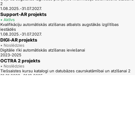
2
1.08.2025.-31.07.2027.
Support-AR projekts
• Aktīvs
Kvalifikāciju automātiskās atzīšanas atbalsts augstākās izglītības
iestādēs
1.08.2025.-31.07.2027.
DIGI-AR projekts
• Noslēdzies
Digitālie rīki automātiskās atzīšanas ieviešanai
2023-2025
OCTRA 2 projekts
• Noslēdzies
Tiešsaistes kursu katalogi un datubāzes caurskatāmībai un atzīšanai 2
01.01.2023.-31.12.2025.
ARAQUA projekts
• Noslēdzies
Ceļš uz augstākās izglītības piekļuves kvalifikāciju automātisku atzīšanu
1.12.2022.-30.11.2024.
QUATRA – TPG A projekts
• Noslēdzies
Kvalifikāciju ietvarstruktūru uzticamībai, caurskatāmībai un dažādībai – A
tematiskā grupa
2022-2025
OCTRA projekts
• Noslēdzies