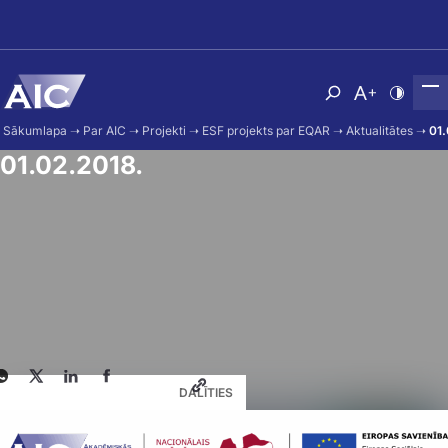
Skip to main content
Atvērt meklēša
Nomainīt b
Nomain
Sākumlapa
➝
Par AIC
➝
Projekti
➝
ESF projekts par EQAR
➝
Aktualitātes
➝
01.
01.02.2018.
DALĪTIES