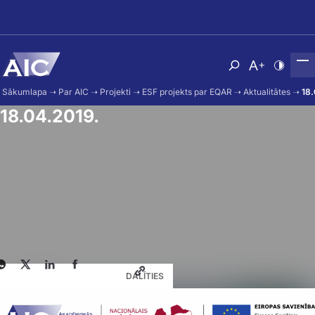
Skip to main content
Atvērt meklēša
Nomainīt b
Nomain
Sākumlapa
➝
Par AIC
➝
Projekti
➝
ESF projekts par EQAR
➝
Aktualitātes
➝
18.
18.04.2019.
DALĪTIES