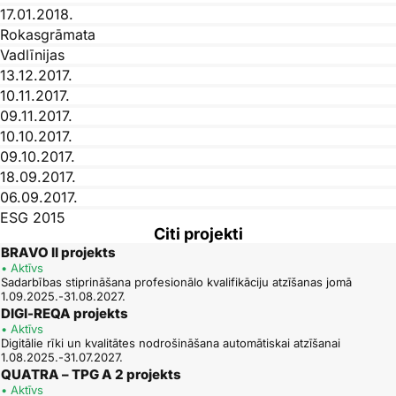
17.01.2018.
Rokasgrāmata
Vadlīnijas
13.12.2017.
10.11.2017.
09.11.2017.
10.10.2017.
09.10.2017.
18.09.2017.
06.09.2017.
ESG 2015
Citi projekti
31.05.2017.
BRAVO II projekts
30.05.2017.
• Aktīvs
Pašnovērtējuma ziņojums
Sadarbības stiprināšana profesionālo kvalifikāciju atzīšanas jomā
1.09.2025.-31.08.2027.
11.05.2017.
DIGI-REQA projekts
13.04.2017.
• Aktīvs
21.02.2017.
Digitālie rīki un kvalitātes nodrošināšana automātiskai atzīšanai
1.08.2025.-31.07.2027.
15.02.2017.
QUATRA – TPG A 2 projekts
08.02.2017.
• Aktīvs