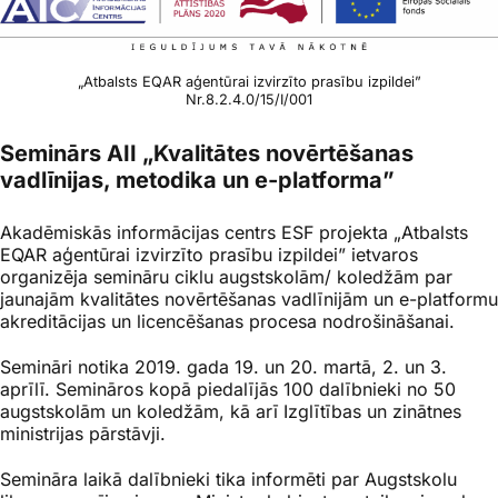
„Atbalsts EQAR aģentūrai izvirzīto prasību izpildei”
Nr.8.2.4.0/15/I/001
Seminārs AII „Kvalitātes novērtēšanas
vadlīnijas, metodika un e-platforma”
Akadēmiskās informācijas centrs ESF projekta „Atbalsts
EQAR aģentūrai izvirzīto prasību izpildei” ietvaros
organizēja semināru ciklu augstskolām/ koledžām par
jaunajām kvalitātes novērtēšanas vadlīnijām un e-platformu
akreditācijas un licencēšanas procesa nodrošināšanai.
Semināri notika 2019. gada 19. un 20. martā, 2. un 3.
aprīlī. Semināros kopā piedalījās 100 dalībnieki no 50
augstskolām un koledžām, kā arī Izglītības un zinātnes
ministrijas pārstāvji.
Semināra laikā dalībnieki tika informēti par Augstskolu