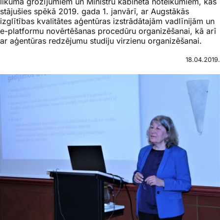
likuma grozījumiem un Ministru kabineta noteikumiem, kas
stājušies spēkā 2019. gada 1. janvārī, ar Augstākās
izglītības kvalitātes aģentūras izstrādātajām vadlīnijām un
e-platformu novērtēšanas procedūru organizēšanai, kā arī
ar aģentūras redzējumu studiju virzienu organizēšanai.
18.04.2019.