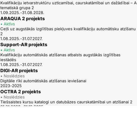
31.01.2017.
Kvalifikāciju ietvarstruktūru uzticamībai, caurskatāmībai un dažādībai – A
tematiskā grupa 2
21.12.2016.
1.09.2025.-31.08.2028.
07.12.2016.
ARAQUA 2 projekts
06.10.2016.
• Aktīvs
Ceļš uz augstākās izglītības piekļuves kvalifikāciju automātisku atzīšanu
05.08.2016.
2
1.08.2025.-31.07.2027.
Support-AR projekts
• Aktīvs
Kvalifikāciju automātiskās atzīšanas atbalsts augstākās izglītības
iestādēs
1.08.2025.-31.07.2027.
DIGI-AR projekts
• Noslēdzies
Digitālie rīki automātiskās atzīšanas ieviešanai
2023-2025
OCTRA 2 projekts
• Noslēdzies
Tiešsaistes kursu katalogi un datubāzes caurskatāmībai un atzīšanai 2
01.01.2023.-31.12.2025.
ARAQUA projekts
• Noslēdzies
Ceļš uz augstākās izglītības piekļuves kvalifikāciju automātisku atzīšanu
1.12.2022.-30.11.2024.
QUATRA – TPG A projekts