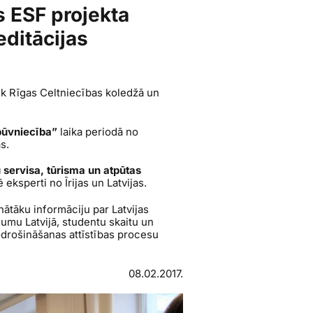
 ESF projekta
editācijas
iek Rīgas Celtniecības koledžā un
 būvniecība”
laika periodā no
s.
 servisa, tūrisma un atpūtas
 eksperti no Īrijas un Latvijas.
nātāku informāciju par Latvijas
jumu Latvijā, studentu skaitu un
odrošināšanas attīstības procesu
08.02.2017.