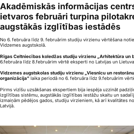
Akadēmiskās informācijas centrs
ietvaros februāri turpina pilotakr
augstākās izglītības iestādēs
No 6. februāra līdz 9. februārim studiju virzienu vērtēšana not
Vidzemes augstskolā.
Rīgas Celtniecības koledžas studiju virzienu „Arhitektūra un
6.februāra līdz 8.februārim vērtē eksperti no Latvijas un Lietuva
Vidzemes augstskolas studiju virzienu „Viesnīcu un restorānu
organizācija”
laika periodā no 6. februāra līdz 9.februārim vērtē
Pirms vizīšu uzsākšanas ekspertiem bija iespēja uzzināt padziļi
izglītības sistēmu, augstākās izglītības iestāžu skaitu un sadalī
izmaiņām pēdējos gados, studiju virzieniem, kā arī kvalitātes n
Latvijā.