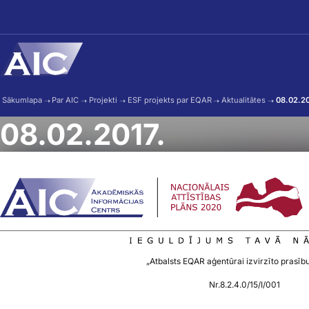
Skip to main content
Sākumlapa
➝
Par AIC
➝
Projekti
➝
ESF projekts par EQAR
➝
Aktualitātes
➝
08.02.20
08.02.2017.
„Atbalsts EQAR aģentūrai izvirzīto prasību
Nr.8.2.4.0/15/I/001