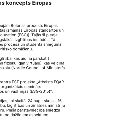
jas koncepts Eiropas
ieejām Boloņas procesā. Eiropas
ktas izmaiņas Eiropas standartos un
Education (ESG)
). Tajās šī pieeja
gstākās izglītības iestādēs. Tā
uves procesā un studenta snieguma
ritisko domāšanu.
glītībā, kas aicina pārskatīt
n fizisku, gan virtuālu), kas veicina
skolu (
Nordic Council of Minister’s
centra ESF projekta „Atbalsts EQAR
os organizētais seminārs
os un vadlīnijās (ESG-2015)”.
jas, tai skaitā, 24 augstskolas, 16
u, Izglītības un zinātnes ministriju
tru. Plašā pārstāvniecība sniedza
eptu no dažādiem aspektiem.