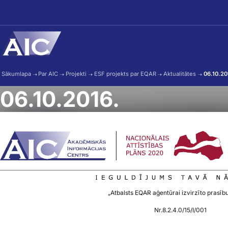
Skip to main content
Sākumlapa
➝
Par AIC
➝
Projekti
➝
ESF projekts par EQAR
➝
Aktualitātes
➝
06.10.20
06.10.2016.
„Atbalsts EQAR aģentūrai izvirzīto prasību
Nr.8.2.4.0/15/I/001