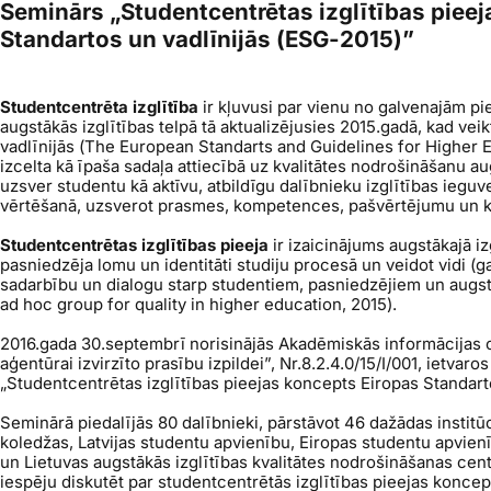
Seminārs „Studentcentrētas izglītības piee
Standartos un vadlīnijās (ESG-2015)”
Studentcentrēta izglītība
ir kļuvusi par vienu no galvenajām p
augstākās izglītības telpā tā aktualizējusies 2015.gadā, kad vei
vadlīnijās (
The European Standarts and Guidelines for Higher 
izcelta kā īpaša sadaļa attiecībā uz kvalitātes nodrošināšanu au
uzsver studentu kā aktīvu, atbildīgu dalībnieku izglītības ieg
vērtēšanā, uzsverot prasmes, kompetences, pašvērtējumu un k
Studentcentrētas izglītības pieeja
ir izaicinājums augstākajā iz
pasniedzēja lomu un identitāti studiju procesā un veidot vidi (ga
sadarbību un dialogu starp studentiem, pasniedzējiem un augst
ad hoc group for quality in higher education
, 2015).
2016.gada 30.septembrī norisinājās Akadēmiskās informācijas 
aģentūrai izvirzīto prasību izpildei”, Nr.8.2.4.0/15/I/001, ietvar
„Studentcentrētas izglītības pieejas koncepts Eiropas Standart
Seminārā piedalījās 80 dalībnieki, pārstāvot 46 dažādas institūci
koledžas, Latvijas studentu apvienību, Eiropas studentu apvienīb
un Lietuvas augstākās izglītības kvalitātes nodrošināšanas cen
iespēju diskutēt par studentcentrētās izglītības pieejas konc