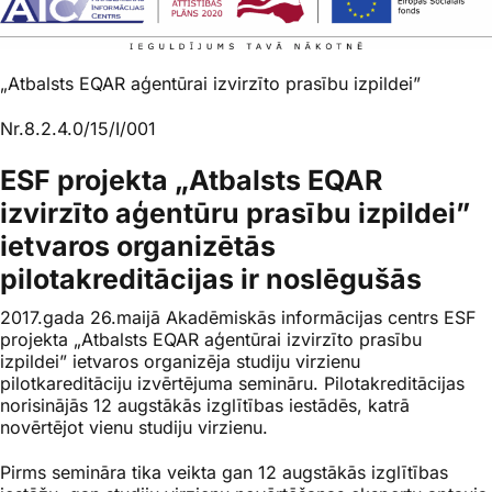
„Atbalsts EQAR aģentūrai izvirzīto prasību izpildei”
Nr.8.2.4.0/15/I/001
ESF projekta „Atbalsts EQAR
izvirzīto aģentūru prasību izpildei”
ietvaros organizētās
pilotakreditācijas ir noslēgušās
2017.gada 26.maijā Akadēmiskās informācijas centrs ESF
projekta „Atbalsts EQAR aģentūrai izvirzīto prasību
izpildei” ietvaros organizēja studiju virzienu
pilotkareditāciju izvērtējuma semināru. Pilotakreditācijas
norisinājās 12 augstākās izglītības iestādēs, katrā
novērtējot vienu studiju virzienu.
Pirms semināra tika veikta gan 12 augstākās izglītības