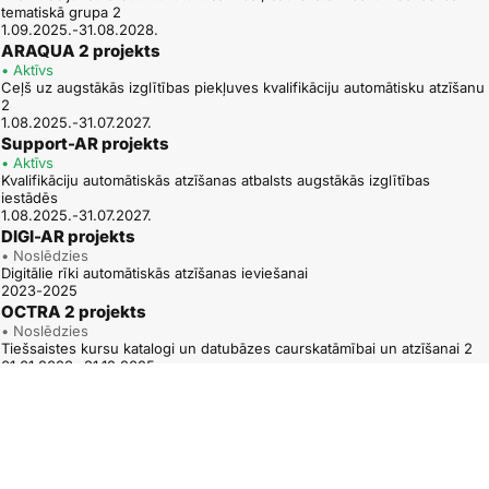
tematiskā grupa 2
21.12.2016.
1.09.2025.-31.08.2028.
07.12.2016.
ARAQUA 2 projekts
06.10.2016.
• Aktīvs
Ceļš uz augstākās izglītības piekļuves kvalifikāciju automātisku atzīšanu
05.08.2016.
2
1.08.2025.-31.07.2027.
Support-AR projekts
• Aktīvs
Kvalifikāciju automātiskās atzīšanas atbalsts augstākās izglītības
iestādēs
1.08.2025.-31.07.2027.
DIGI-AR projekts
• Noslēdzies
Digitālie rīki automātiskās atzīšanas ieviešanai
2023-2025
OCTRA 2 projekts
• Noslēdzies
Tiešsaistes kursu katalogi un datubāzes caurskatāmībai un atzīšanai 2
01.01.2023.-31.12.2025.
ARAQUA projekts
• Noslēdzies
Ceļš uz augstākās izglītības piekļuves kvalifikāciju automātisku atzīšanu
1.12.2022.-30.11.2024.
QUATRA – TPG A projekts
• Noslēdzies