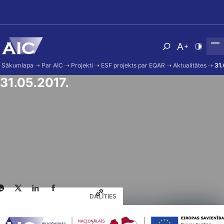
Skip to main content
Atvērt meklēša
Nomainīt b
Nomain
Sākumlapa
➝
Par AIC
➝
Projekti
➝
ESF projekts par EQAR
➝
Aktualitātes
➝
31.
31.05.2017.
DALĪTIES