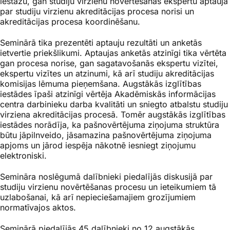
iestāžu, gan studiju virzienu novērtēšanas ekspertu aptauja
par studiju virzienu akreditācijas procesa norisi un
akreditācijas procesa koordinēšanu.
Seminārā tika prezentēti aptauju rezultāti un anketās
ietvertie priekšlikumi. Aptaujas anketās atzinīgi tika vērtēta
gan procesa norise, gan sagatavošanās ekspertu vizītei,
ekspertu vizītes un atzinumi, kā arī studiju akreditācijas
komisijas lēmuma pieņemšana. Augstākās izglītības
iestādes īpaši atzinīgi vērtēja Akadēmiskās informācijas
centra darbinieku darba kvalitāti un sniegto atbalstu studiju
virziena akreditācijas procesā. Tomēr augstākās izglītības
iestādes norādīja, ka pašnovērtējuma ziņojuma struktūra
būtu jāpilnveido, jāsamazina pašnovērtējuma ziņojuma
apjoms un jārod iespēja nākotnē iesniegt ziņojumu
elektroniski.
Semināra noslēgumā dalībnieki piedalījās diskusijā par
studiju virzienu novērtēšanas procesu un ieteikumiem tā
uzlabošanai, kā arī nepieciešamajiem grozījumiem
normatīvajos aktos.
Seminārā piedalījās 45 dalībnieki no 12 augstākās