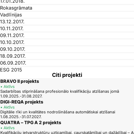
17.01.2018.
Rokasgrāmata
Vadlīnijas
13.12.2017.
10.11.2017.
09.11.2017.
10.10.2017.
09.10.2017.
18.09.2017.
06.09.2017.
ESG 2015
Citi projekti
31.05.2017.
BRAVO II projekts
30.05.2017.
• Aktīvs
Pašnovērtējuma ziņojums
Sadarbības stiprināšana profesionālo kvalifikāciju atzīšanas jomā
1.09.2025.-31.08.2027.
11.05.2017.
DIGI-REQA projekts
13.04.2017.
• Aktīvs
21.02.2017.
Digitālie rīki un kvalitātes nodrošināšana automātiskai atzīšanai
1.08.2025.-31.07.2027.
15.02.2017.
QUATRA – TPG A 2 projekts
08.02.2017.
• Aktīvs
31.01.2017.
Kvalifikāciju ietvarstruktūru uzticamībai, caurskatāmībai un dažādībai – A